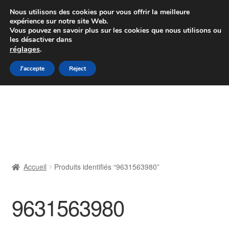
Colissimo livraison à partir de 7 EUR
Nous utilisons des cookies pour vous offrir la meilleure
expérience sur notre site Web.
Du lundi au vendredi de 9 h à 16 h
Vous pouvez en savoir plus sur les cookies que nous utilisons ou
les désactiver dans
07 55 53 95 66
réglages
.
Aller
Aller
J'accepte
Reject
Menu
à
au
la
contenu
Accueil
navigation
À propos de nous
Caisse
Accueil
Produits identifiés “9631563980”
Contact
9631563980
Livraison