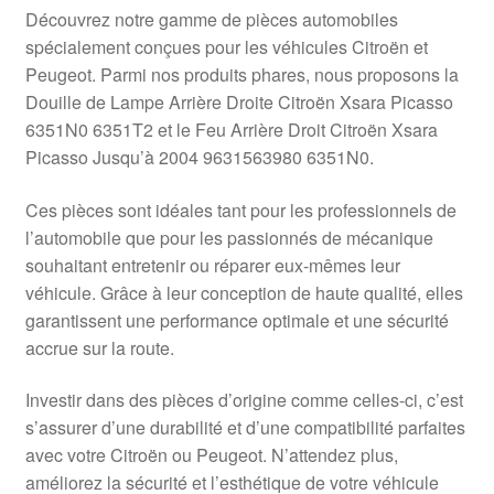
Livraison internationale
Découvrez notre gamme de pièces automobiles
spécialement conçues pour les véhicules Citroën et
Mon compte
Peugeot. Parmi nos produits phares, nous proposons la
Douille de Lampe Arrière Droite Citroën Xsara Picasso
6351N0 6351T2 et le Feu Arrière Droit Citroën Xsara
Paiements
Picasso Jusqu’à 2004 9631563980 6351N0.
Panier
Ces pièces sont idéales tant pour les professionnels de
l’automobile que pour les passionnés de mécanique
Plainte
souhaitant entretenir ou réparer eux-mêmes leur
véhicule. Grâce à leur conception de haute qualité, elles
Politique de confidentialité
garantissent une performance optimale et une sécurité
accrue sur la route.
Procédure de Réclamation
Investir dans des pièces d’origine comme celles-ci, c’est
Termes et conditions
s’assurer d’une durabilité et d’une compatibilité parfaites
avec votre Citroën ou Peugeot. N’attendez plus,
améliorez la sécurité et l’esthétique de votre véhicule