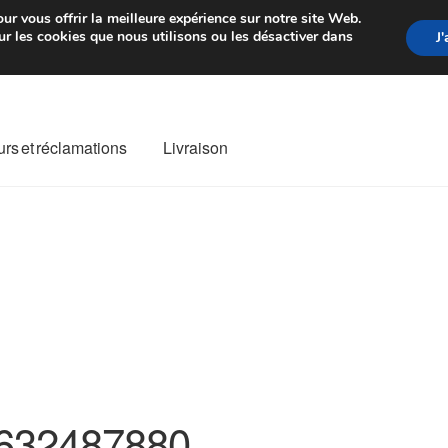
rtir de 7 EUR
Du lundi au vendre
ur vous offrir la meilleure expérience sur notre site Web.
r les cookies que nous utilisons ou les désactiver dans
J
rs et réclamations
Livraison
ivraison
Livraison internationale
Mon compte
Paiements
Panier
re de Réclamation
Termes et conditions
632487880