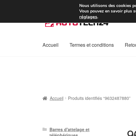
Colissimo livraison à pa
Nous utilisons des cookies po
Vous pouvez en savoir plus su
réglages
.
Aller
Aller
à
au
la
contenu
navigation
Accueil
Termes et conditions
Retou
Accueil
À propos de nous
Caisse
Contact
L
Plainte
Politique de confidentialité
Procédu
Accueil
Produits identifiés “9632487880”
9
Barres d'attelage et
téléphériques