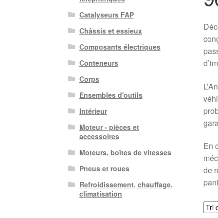
Catalyseurs FAP
Déc
Châssis et essieux
conç
Composants électriques
pass
d’im
Conteneurs
Corps
L’An
Ensembles d'outils
véhi
prob
Intérieur
gara
Moteur - pièces et
accessoires
En c
Moteurs, boîtes de vitesses
méca
Pneus et roues
de r
pani
Refroidissement, chauffage,
climatisation