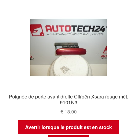
du
plus
récent
au
plus
ancien
Poignée de porte avant droite Citroën Xsara rouge mét.
9101N3
€
18,00
Avertir lorsque le produit est en stock