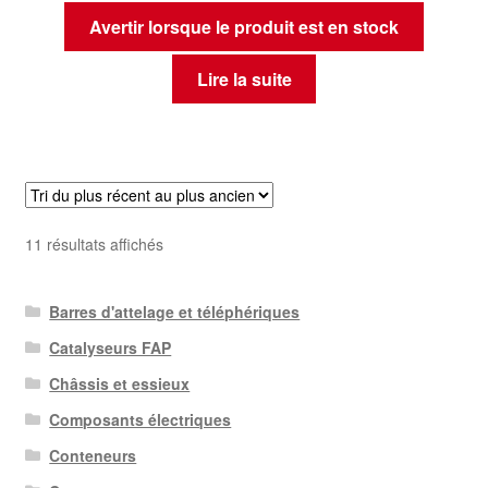
Avertir lorsque le produit est en stock
Lire la suite
Trié
11 résultats affichés
du
plus
Barres d'attelage et téléphériques
récent
au
Catalyseurs FAP
plus
Châssis et essieux
ancien
Composants électriques
Conteneurs