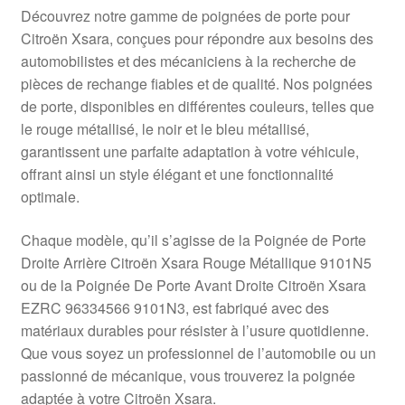
Livraison internationale
Découvrez notre gamme de poignées de porte pour
Citroën Xsara, conçues pour répondre aux besoins des
Mon compte
automobilistes et des mécaniciens à la recherche de
pièces de rechange fiables et de qualité. Nos poignées
de porte, disponibles en différentes couleurs, telles que
Paiements
le rouge métallisé, le noir et le bleu métallisé,
garantissent une parfaite adaptation à votre véhicule,
Panier
offrant ainsi un style élégant et une fonctionnalité
optimale.
Plainte
Chaque modèle, qu’il s’agisse de la Poignée de Porte
Politique de confidentialité
Droite Arrière Citroën Xsara Rouge Métallique 9101N5
ou de la Poignée De Porte Avant Droite Citroën Xsara
Procédure de Réclamation
EZRC 96334566 9101N3, est fabriqué avec des
matériaux durables pour résister à l’usure quotidienne.
Termes et conditions
Que vous soyez un professionnel de l’automobile ou un
passionné de mécanique, vous trouverez la poignée
adaptée à votre Citroën Xsara.