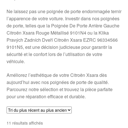
Ne laissez pas une poignée de porte endommagée ternir
l’apparence de votre voiture. Investir dans nos poignées
de porte, telles que la Poignée De Porte Arrière Gauche
Citroën Xsara Rouge Métallisé 9101N4 ou la Klika
Pravých Zadních Dveří Citroën Xsara EZRC 96334566
9101N5, est une décision judicieuse pour garantir la
sécurité et le confort lors de l’utilisation de votre
véhicule.
Améliorez l’esthétique de votre Citroën Xsara dès
aujourd’hui avec nos poignées de porte de qualité.
Parcourez notre sélection et trouvez la pièce parfaite
pour une réparation efficace et durable.
Trié
11 résultats affichés