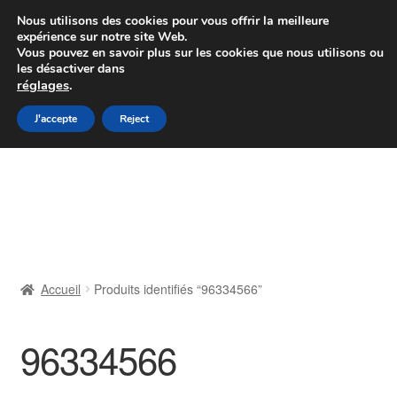
Colissimo livraison à partir de 7 EUR
Nous utilisons des cookies pour vous offrir la meilleure
expérience sur notre site Web.
Du lundi au vendredi de 9 h à 16 h
Vous pouvez en savoir plus sur les cookies que nous utilisons ou
les désactiver dans
07 55 53 95 66
réglages
.
Aller
Aller
J'accepte
Reject
Menu
à
au
la
contenu
Accueil
navigation
À propos de nous
Caisse
Accueil
Produits identifiés “96334566”
Contact
96334566
Livraison