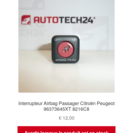
Interrupteur Airbag Passager Citroën Peugeot
96373645XT 8216C8
€
12,00
Avertir lorsque le produit est en stock