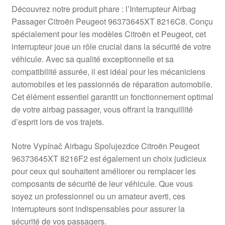
Livraison internationale
Découvrez notre produit phare : l’Interrupteur Airbag
Passager Citroën Peugeot 96373645XT 8216C8. Conçu
Mon compte
spécialement pour les modèles Citroën et Peugeot, cet
interrupteur joue un rôle crucial dans la sécurité de votre
véhicule. Avec sa qualité exceptionnelle et sa
Paiements
compatibilité assurée, il est idéal pour les mécaniciens
automobiles et les passionnés de réparation automobile.
Panier
Cet élément essentiel garantit un fonctionnement optimal
de votre airbag passager, vous offrant la tranquillité
Plainte
d’esprit lors de vos trajets.
Politique de confidentialité
Notre Vypínač Airbagu Spolujezdce Citroën Peugeot
96373645XT 8216F2 est également un choix judicieux
Procédure de Réclamation
pour ceux qui souhaitent améliorer ou remplacer les
composants de sécurité de leur véhicule. Que vous
Termes et conditions
soyez un professionnel ou un amateur averti, ces
interrupteurs sont indispensables pour assurer la
sécurité de vos passagers.