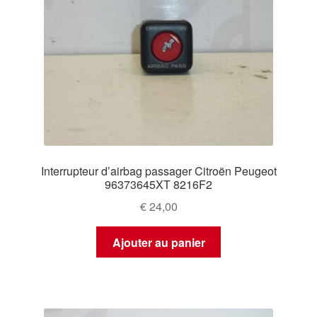
Interrupteur d’airbag passager Citroën Peugeot
96373645XT 8216F2
€
24,00
Ajouter au panier