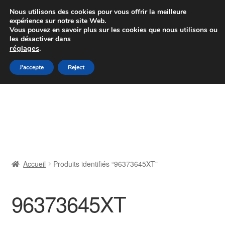
Colissimo livraison à partir de 7 EUR
Nous utilisons des cookies pour vous offrir la meilleure
expérience sur notre site Web.
Du lundi au vendredi de 9 h à 16 h
Vous pouvez en savoir plus sur les cookies que nous utilisons ou
les désactiver dans
07 55 53 95 66
réglages
.
Aller
Aller
J'accepte
Reject
Menu
à
au
la
contenu
Accueil
navigation
À propos de nous
Caisse
Accueil
Produits identifiés “96373645XT”
Contact
96373645XT
Livraison