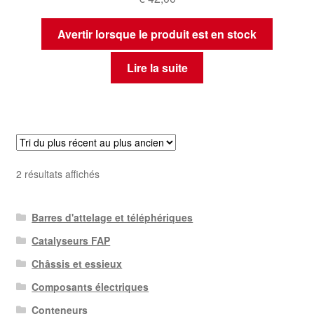
Avertir lorsque le produit est en stock
Lire la suite
Trié
2 résultats affichés
du
plus
Barres d'attelage et téléphériques
récent
au
Catalyseurs FAP
plus
Châssis et essieux
ancien
Composants électriques
Conteneurs