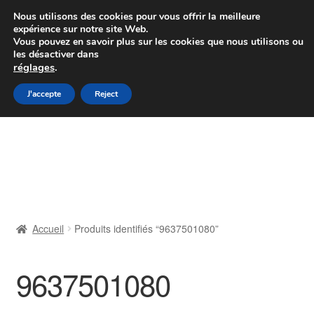
Colissimo livraison à partir de 7 EUR
Nous utilisons des cookies pour vous offrir la meilleure
expérience sur notre site Web.
Du lundi au vendredi de 9 h à 16 h
Vous pouvez en savoir plus sur les cookies que nous utilisons ou
les désactiver dans
07 55 53 95 66
réglages
.
Aller
Aller
J'accepte
Reject
Menu
à
au
la
contenu
Accueil
navigation
À propos de nous
Caisse
Accueil
Produits identifiés “9637501080”
Contact
9637501080
Livraison