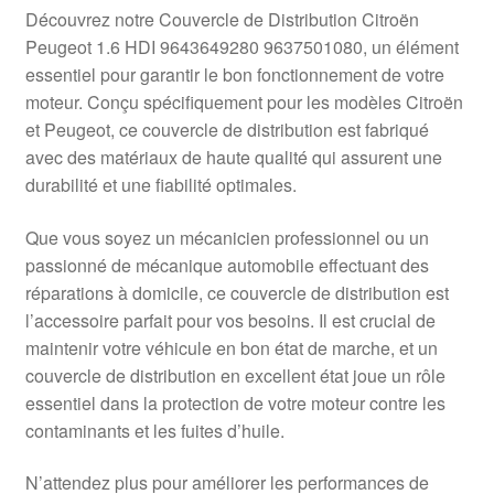
Livraison internationale
Découvrez notre Couvercle de Distribution Citroën
Peugeot 1.6 HDI 9643649280 9637501080, un élément
Mon compte
essentiel pour garantir le bon fonctionnement de votre
moteur. Conçu spécifiquement pour les modèles Citroën
et Peugeot, ce couvercle de distribution est fabriqué
Paiements
avec des matériaux de haute qualité qui assurent une
durabilité et une fiabilité optimales.
Panier
Que vous soyez un mécanicien professionnel ou un
Plainte
passionné de mécanique automobile effectuant des
réparations à domicile, ce couvercle de distribution est
Politique de confidentialité
l’accessoire parfait pour vos besoins. Il est crucial de
maintenir votre véhicule en bon état de marche, et un
Procédure de Réclamation
couvercle de distribution en excellent état joue un rôle
essentiel dans la protection de votre moteur contre les
Termes et conditions
contaminants et les fuites d’huile.
N’attendez plus pour améliorer les performances de