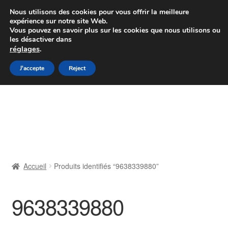
Colissimo livraison à partir de 7 EUR
Nous utilisons des cookies pour vous offrir la meilleure
expérience sur notre site Web.
Du lundi au vendredi de 9 h à 16 h
Vous pouvez en savoir plus sur les cookies que nous utilisons ou
les désactiver dans
07 55 53 95 66
réglages
.
Aller
Aller
J'accepte
Reject
Menu
à
au
la
contenu
Accueil
navigation
À propos de nous
Caisse
Accueil
Produits identifiés “9638339880”
Contact
9638339880
Livraison