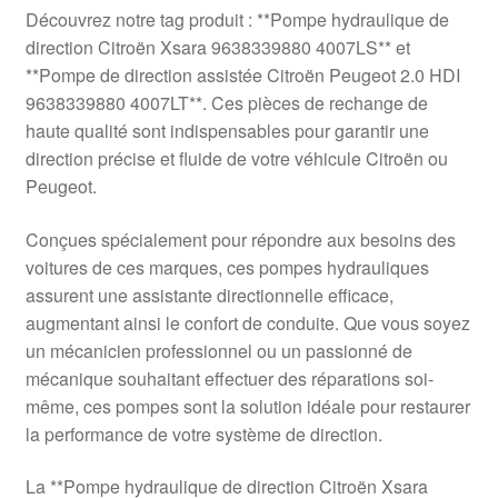
Livraison internationale
Découvrez notre tag produit : **Pompe hydraulique de
direction Citroën Xsara 9638339880 4007LS** et
Mon compte
**Pompe de direction assistée Citroën Peugeot 2.0 HDI
9638339880 4007LT**. Ces pièces de rechange de
haute qualité sont indispensables pour garantir une
Paiements
direction précise et fluide de votre véhicule Citroën ou
Peugeot.
Panier
Conçues spécialement pour répondre aux besoins des
Plainte
voitures de ces marques, ces pompes hydrauliques
assurent une assistante directionnelle efficace,
Politique de confidentialité
augmentant ainsi le confort de conduite. Que vous soyez
un mécanicien professionnel ou un passionné de
Procédure de Réclamation
mécanique souhaitant effectuer des réparations soi-
même, ces pompes sont la solution idéale pour restaurer
Termes et conditions
la performance de votre système de direction.
La **Pompe hydraulique de direction Citroën Xsara