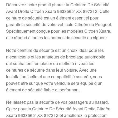
Livraison internationale
Découvrez notre produit phare : la Ceinture De Sécurité
Avant Droite Citroën Xsara 96385651XX 8973T2. Cette
Mon compte
ceinture de sécurité est un élément essentiel pour
garantir la sécurité de votre véhicule Citroën ou Peugeot.
Spécifiquement conçue pour les modèles Citroën Xsara,
Paiements
elle répond à toutes les normes de sécurité en vigueur.
Panier
Notre ceinture de sécurité est un choix idéal pour les
mécaniciens et les amateurs de bricolage automobile
Plainte
qui souhaitent remplacer ou mettre à niveau les
ceintures de sécurité dans leur voiture. Avec une
Politique de confidentialité
installation facile et une compatibilité assurée, vous
pouvez être sûr que votre véhicule sera équipé d’un
Procédure de Réclamation
élément de sécurité fiable et performant.
Termes et conditions
Ne laissez pas la sécurité de vos passagers au hasard.
Optez pour la Ceinture De Sécurité Avant Droite Citroën
Xsara 96385651XX 8973T2 et améliorez la protection