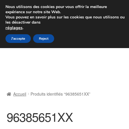
Colissimo livraison à partir de 7 EUR
Nous utilisons des cookies pour vous offrir la meilleure
expérience sur notre site Web.
Du lundi au vendredi de 9 h à 16 h
Vous pouvez en savoir plus sur les cookies que nous utilisons ou
les désactiver dans
07 55 53 95 66
réglages
.
Aller
Aller
J'accepte
Reject
Menu
à
au
la
contenu
Accueil
navigation
À propos de nous
Caisse
Accueil
Produits identifiés “96385651XX”
Contact
96385651XX
Livraison