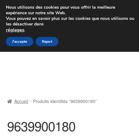
Colissimo livraison à partir de 7 EUR
Nous utilisons des cookies pour vous offrir la meilleure
expérience sur notre site Web.
Du lundi au vendredi de 9 h à 16 h
Vous pouvez en savoir plus sur les cookies que nous utilisons ou
les désactiver dans
07 55 53 95 66
réglages
.
Aller
Aller
J'accepte
Reject
Menu
à
au
la
contenu
Accueil
navigation
À propos de nous
Caisse
Accueil
Produits identifiés “9639900180”
Contact
9639900180
Livraison