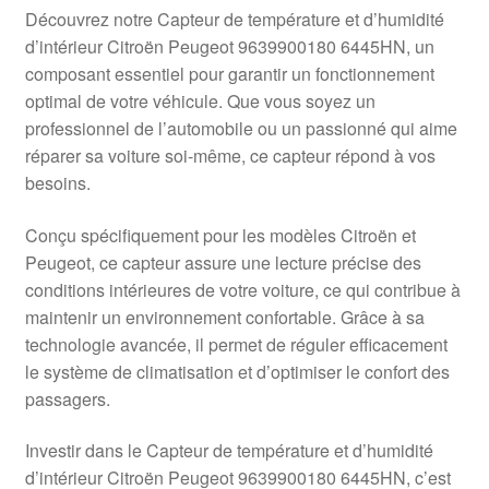
Livraison internationale
Découvrez notre Capteur de température et d’humidité
d’intérieur Citroën Peugeot 9639900180 6445HN, un
Mon compte
composant essentiel pour garantir un fonctionnement
optimal de votre véhicule. Que vous soyez un
professionnel de l’automobile ou un passionné qui aime
Paiements
réparer sa voiture soi-même, ce capteur répond à vos
besoins.
Panier
Conçu spécifiquement pour les modèles Citroën et
Plainte
Peugeot, ce capteur assure une lecture précise des
conditions intérieures de votre voiture, ce qui contribue à
Politique de confidentialité
maintenir un environnement confortable. Grâce à sa
technologie avancée, il permet de réguler efficacement
Procédure de Réclamation
le système de climatisation et d’optimiser le confort des
passagers.
Termes et conditions
Investir dans le Capteur de température et d’humidité
d’intérieur Citroën Peugeot 9639900180 6445HN, c’est