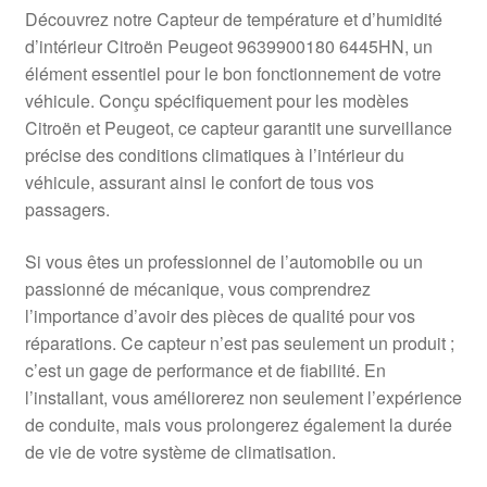
Livraison internationale
Découvrez notre Capteur de température et d’humidité
d’intérieur Citroën Peugeot 9639900180 6445HN, un
Mon compte
élément essentiel pour le bon fonctionnement de votre
véhicule. Conçu spécifiquement pour les modèles
Citroën et Peugeot, ce capteur garantit une surveillance
Paiements
précise des conditions climatiques à l’intérieur du
véhicule, assurant ainsi le confort de tous vos
Panier
passagers.
Plainte
Si vous êtes un professionnel de l’automobile ou un
passionné de mécanique, vous comprendrez
Politique de confidentialité
l’importance d’avoir des pièces de qualité pour vos
réparations. Ce capteur n’est pas seulement un produit ;
Procédure de Réclamation
c’est un gage de performance et de fiabilité. En
l’installant, vous améliorerez non seulement l’expérience
Termes et conditions
de conduite, mais vous prolongerez également la durée
de vie de votre système de climatisation.