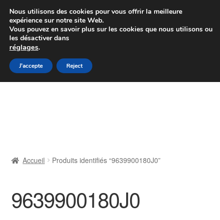
Colissimo livraison à partir de 7 EUR
Nous utilisons des cookies pour vous offrir la meilleure
expérience sur notre site Web.
Du lundi au vendredi de 9 h à 16 h
Vous pouvez en savoir plus sur les cookies que nous utilisons ou
les désactiver dans
07 55 53 95 66
réglages
.
Aller
Aller
J'accepte
Reject
Menu
à
au
la
contenu
Accueil
navigation
À propos de nous
Caisse
Accueil
Produits identifiés “9639900180J0”
Contact
9639900180J0
Livraison