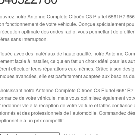
uvrez notre Antenne Complète Citroën C3 Pluriel 6561R7 65619
on fonctionnement de votre véhicule. Conçue spécialement pour 
réception optimale des ondes radio, vous permettant de profiter
ières sans interruption.
iquée avec des matériaux de haute qualité, notre Antenne Com
ement facile à installer, ce qui en fait un choix idéal pour les a
èrent effectuer leurs réparations eux-mêmes. Grâce à son design
niques avancées, elle est parfaitement adaptée aux besoins de
hoisissant notre Antenne Complète Citroën C3 Pluriel 6561R7
ormance de votre véhicule, mais vous optimisez également votr
 redonner vie à la réception de votre voiture et faites confianc
ionnés et des professionnels de l’automobile. Commandez dès m
ptionnelle à un prix compétitif.