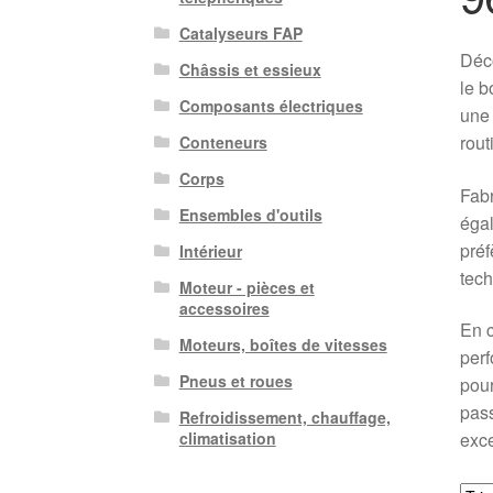
Catalyseurs FAP
Déco
Châssis et essieux
le b
Composants électriques
une 
rout
Conteneurs
Corps
Fabr
Ensembles d'outils
égal
préf
Intérieur
tech
Moteur - pièces et
accessoires
En c
Moteurs, boîtes de vitesses
perf
Pneus et roues
pour
pass
Refroidissement, chauffage,
exce
climatisation