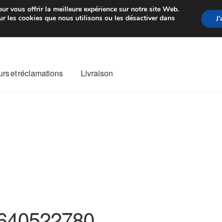
rtir de 7 EUR
Du lundi au vendre
ur vous offrir la meilleure expérience sur notre site Web.
r les cookies que nous utilisons ou les désactiver dans
J
rs et réclamations
Livraison
ivraison
Livraison internationale
Mon compte
Paiements
Panier
re de Réclamation
Termes et conditions
640522780