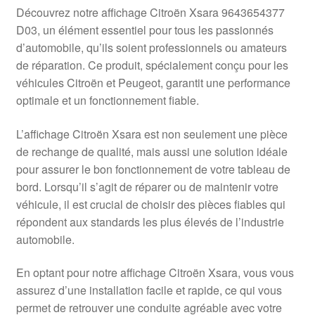
Livraison internationale
Découvrez notre affichage Citroën Xsara 9643654377
D03, un élément essentiel pour tous les passionnés
Mon compte
d’automobile, qu’ils soient professionnels ou amateurs
de réparation. Ce produit, spécialement conçu pour les
véhicules Citroën et Peugeot, garantit une performance
Paiements
optimale et un fonctionnement fiable.
Panier
L’affichage Citroën Xsara est non seulement une pièce
de rechange de qualité, mais aussi une solution idéale
Plainte
pour assurer le bon fonctionnement de votre tableau de
bord. Lorsqu’il s’agit de réparer ou de maintenir votre
Politique de confidentialité
véhicule, il est crucial de choisir des pièces fiables qui
répondent aux standards les plus élevés de l’industrie
Procédure de Réclamation
automobile.
Termes et conditions
En optant pour notre affichage Citroën Xsara, vous vous
assurez d’une installation facile et rapide, ce qui vous
permet de retrouver une conduite agréable avec votre