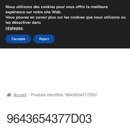
Colissimo livraison à partir de 7 EUR
Nous utilisons des cookies pour vous offrir la meilleure
expérience sur notre site Web.
Du lundi au vendredi de 9 h à 16 h
Vous pouvez en savoir plus sur les cookies que nous utilisons ou
les désactiver dans
07 55 53 95 66
réglages
.
Aller
Aller
J'accepte
Reject
Menu
à
au
la
contenu
Accueil
navigation
À propos de nous
Caisse
Accueil
Produits identifiés “9643654377D03”
Contact
9643654377D03
Livraison