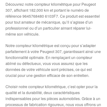
Livraison internationale
Découvrez notre compteur kilométrique pour Peugeot
307, affichant 182,000 km et portant le numéro de
Mon compte
référence 9645768480 6103F7. Ce produit est essentiel
pour tout amateur de mécanique, qu’il s’agisse d’un
professionnel ou d’un particulier aimant réparer lui-
Paiements
même son véhicule.
Panier
Notre compteur kilométrique est conçu pour s’adapter
parfaitement à votre Peugeot 307, garantissant ainsi une
Plainte
fonctionnalité optimale. En remplaçant un compteur
abîmé ou défectueux, vous vous assurez que les
Politique de confidentialité
données de votre véhicule sont précises, ce qui est
crucial pour une gestion efficace de son entretien.
Procédure de Réclamation
Choisir notre compteur kilométrique, c’est opter pour la
Termes et conditions
qualité et la durabilité, deux caractéristiques
indispensables pour les pièces automobiles. Grâce à un
processus de fabrication rigoureux, nous vous offrons un