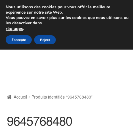
Colissimo livraison à partir de 7 EUR
Nous utilisons des cookies pour vous offrir la meilleure
expérience sur notre site Web.
Du lundi au vendredi de 9 h à 16 h
Vous pouvez en savoir plus sur les cookies que nous utilisons ou
les désactiver dans
07 55 53 95 66
réglages
.
Aller
Aller
J'accepte
Reject
Menu
à
au
la
contenu
Accueil
navigation
À propos de nous
Caisse
Accueil
Produits identifiés “9645768480”
Contact
9645768480
Livraison