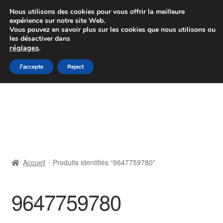
Colissimo livraison à partir de 7 EUR
Nous utilisons des cookies pour vous offrir la meilleure
expérience sur notre site Web.
Du lundi au vendredi de 9 h à 16 h
Vous pouvez en savoir plus sur les cookies que nous utilisons ou
les désactiver dans
07 55 53 95 66
réglages
.
Aller
Aller
J'accepte
Reject
Menu
à
au
la
contenu
Accueil
navigation
À propos de nous
Caisse
Accueil
Produits identifiés “9647759780”
Contact
9647759780
Livraison