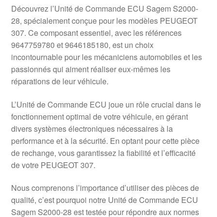
Livraison internationale
Découvrez l’Unité de Commande ECU Sagem S2000-
28, spécialement conçue pour les modèles PEUGEOT
Mon compte
307. Ce composant essentiel, avec les références
9647759780 et 9646185180, est un choix
incontournable pour les mécaniciens automobiles et les
Paiements
passionnés qui aiment réaliser eux-mêmes les
réparations de leur véhicule.
Panier
L’Unité de Commande ECU joue un rôle crucial dans le
Plainte
fonctionnement optimal de votre véhicule, en gérant
divers systèmes électroniques nécessaires à la
Politique de confidentialité
performance et à la sécurité. En optant pour cette pièce
de rechange, vous garantissez la fiabilité et l’efficacité
Procédure de Réclamation
de votre PEUGEOT 307.
Termes et conditions
Nous comprenons l’importance d’utiliser des pièces de
qualité, c’est pourquoi notre Unité de Commande ECU
Sagem S2000-28 est testée pour répondre aux normes