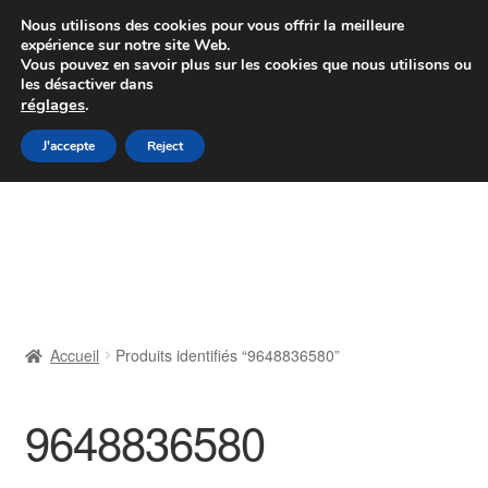
Colissimo livraison à partir de 7 EUR
Nous utilisons des cookies pour vous offrir la meilleure
expérience sur notre site Web.
Du lundi au vendredi de 9 h à 16 h
Vous pouvez en savoir plus sur les cookies que nous utilisons ou
les désactiver dans
07 55 53 95 66
réglages
.
Aller
Aller
J'accepte
Reject
Menu
à
au
la
contenu
Accueil
navigation
À propos de nous
Caisse
Accueil
Produits identifiés “9648836580”
Contact
9648836580
Livraison