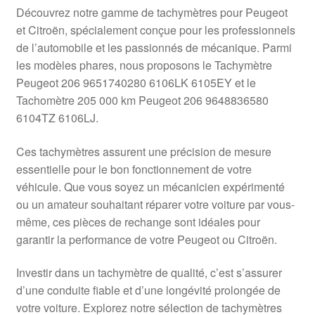
Livraison internationale
Découvrez notre gamme de tachymètres pour Peugeot
et Citroën, spécialement conçue pour les professionnels
Mon compte
de l’automobile et les passionnés de mécanique. Parmi
les modèles phares, nous proposons le Tachymètre
Peugeot 206 9651740280 6106LK 6105EY et le
Paiements
Tachomètre 205 000 km Peugeot 206 9648836580
6104TZ 6106LJ.
Panier
Ces tachymètres assurent une précision de mesure
Plainte
essentielle pour le bon fonctionnement de votre
véhicule. Que vous soyez un mécanicien expérimenté
Politique de confidentialité
ou un amateur souhaitant réparer votre voiture par vous-
même, ces pièces de rechange sont idéales pour
Procédure de Réclamation
garantir la performance de votre Peugeot ou Citroën.
Termes et conditions
Investir dans un tachymètre de qualité, c’est s’assurer
d’une conduite fiable et d’une longévité prolongée de
votre voiture. Explorez notre sélection de tachymètres