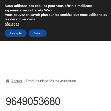
Colissimo livraison à partir de 7 EUR
Nous utilisons des cookies pour vous offrir la meilleure
expérience sur notre site Web.
Du lundi au vendredi de 9 h à 16 h
Vous pouvez en savoir plus sur les cookies que nous utilisons ou
les désactiver dans
07 55 53 95 66
réglages
.
Aller
Aller
J'accepte
Reject
Menu
à
au
la
contenu
Accueil
navigation
À propos de nous
Caisse
Accueil
Produits identifiés “9649053680”
Contact
9649053680
Livraison