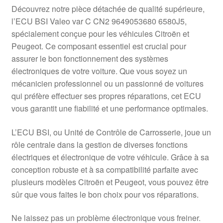
Livraison internationale
Découvrez notre pièce détachée de qualité supérieure,
l’ECU BSI Valeo var C CN2 9649053680 6580J5,
Mon compte
spécialement conçue pour les véhicules Citroën et
Peugeot. Ce composant essentiel est crucial pour
assurer le bon fonctionnement des systèmes
Paiements
électroniques de votre voiture. Que vous soyez un
mécanicien professionnel ou un passionné de voitures
Panier
qui préfère effectuer ses propres réparations, cet ECU
vous garantit une fiabilité et une performance optimales.
Plainte
L’ECU BSI, ou Unité de Contrôle de Carrosserie, joue un
Politique de confidentialité
rôle centrale dans la gestion de diverses fonctions
électriques et électronique de votre véhicule. Grâce à sa
Procédure de Réclamation
conception robuste et à sa compatibilité parfaite avec
plusieurs modèles Citroën et Peugeot, vous pouvez être
Termes et conditions
sûr que vous faites le bon choix pour vos réparations.
Ne laissez pas un problème électronique vous freiner.