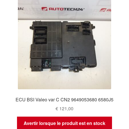
ECU BSI Valeo var C CN2 9649053680 6580J5
€
121,00
Avertir lorsque le produit est en stock