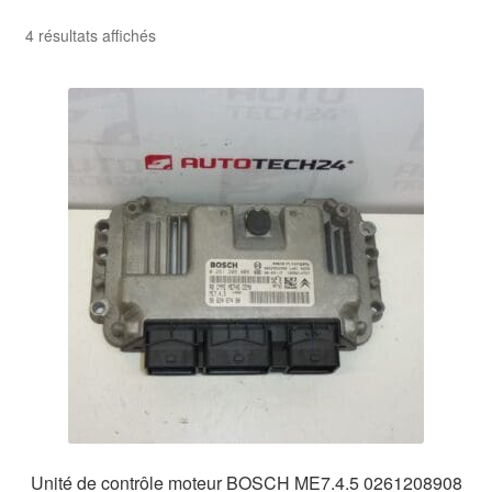
Trié
4 résultats affichés
du
plus
récent
au
plus
ancien
Unité de contrôle moteur BOSCH ME7.4.5 0261208908