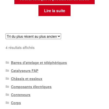
Lire la suite
Trié
4 résultats affichés
du
plus
Barres d'attelage et téléphériques
récent
au
Catalyseurs FAP
plus
Châssis et essieux
ancien
Composants électriques
Conteneurs
Corps