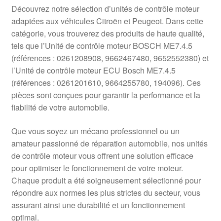
Livraison internationale
Découvrez notre sélection d’unités de contrôle moteur
adaptées aux véhicules Citroën et Peugeot. Dans cette
Mon compte
catégorie, vous trouverez des produits de haute qualité,
tels que l’Unité de contrôle moteur BOSCH ME7.4.5
(références : 0261208908, 9662467480, 9652552380) et
Paiements
l’Unité de contrôle moteur ECU Bosch ME7.4.5
(références : 0261201610, 9664255780, 194096). Ces
Panier
pièces sont conçues pour garantir la performance et la
fiabilité de votre automobile.
Plainte
Que vous soyez un mécano professionnel ou un
Politique de confidentialité
amateur passionné de réparation automobile, nos unités
de contrôle moteur vous offrent une solution efficace
Procédure de Réclamation
pour optimiser le fonctionnement de votre moteur.
Chaque produit a été soigneusement sélectionné pour
Termes et conditions
répondre aux normes les plus strictes du secteur, vous
assurant ainsi une durabilité et un fonctionnement
optimal.