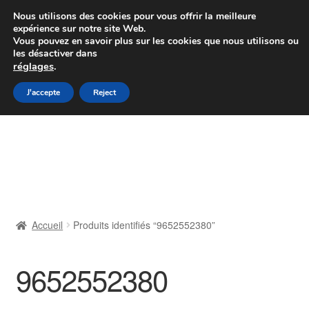
Colissimo livraison à partir de 7 EUR
Nous utilisons des cookies pour vous offrir la meilleure
expérience sur notre site Web.
Du lundi au vendredi de 9 h à 16 h
Vous pouvez en savoir plus sur les cookies que nous utilisons ou
les désactiver dans
07 55 53 95 66
réglages
.
Aller
Aller
J'accepte
Reject
Menu
à
au
la
contenu
Accueil
navigation
À propos de nous
Caisse
Accueil
Produits identifiés “9652552380”
Contact
9652552380
Livraison