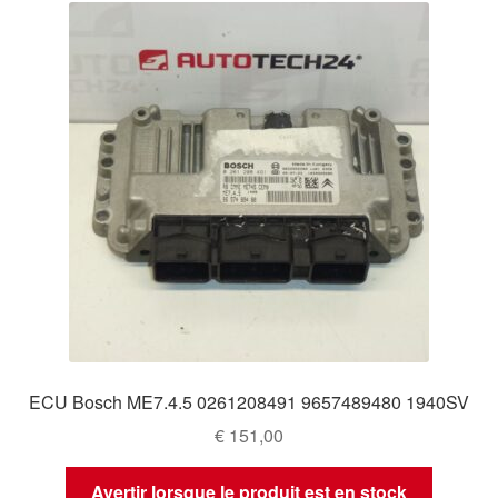
ECU Bosch ME7.4.5 0261208491 9657489480 1940SV
€
151,00
Avertir lorsque le produit est en stock