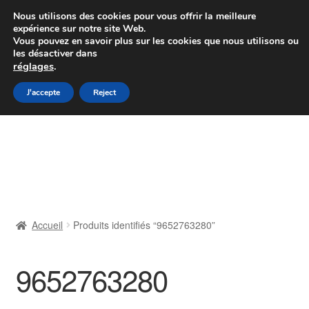
Colissimo livraison à partir de 7 EUR
Nous utilisons des cookies pour vous offrir la meilleure
expérience sur notre site Web.
Du lundi au vendredi de 9 h à 16 h
Vous pouvez en savoir plus sur les cookies que nous utilisons ou
les désactiver dans
07 55 53 95 66
réglages
.
Aller
Aller
J'accepte
Reject
Menu
à
au
la
contenu
Accueil
navigation
À propos de nous
Caisse
Accueil
Produits identifiés “9652763280”
Contact
9652763280
Livraison