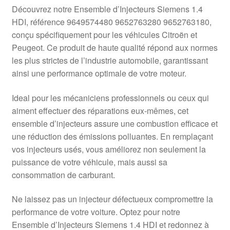
Livraison internationale
Découvrez notre Ensemble d’Injecteurs Siemens 1.4
HDI, référence 9649574480 9652763280 9652763180,
Mon compte
conçu spécifiquement pour les véhicules Citroën et
Peugeot. Ce produit de haute qualité répond aux normes
les plus strictes de l’industrie automobile, garantissant
Paiements
ainsi une performance optimale de votre moteur.
Panier
Ideal pour les mécaniciens professionnels ou ceux qui
aiment effectuer des réparations eux-mêmes, cet
Plainte
ensemble d’injecteurs assure une combustion efficace et
une réduction des émissions polluantes. En remplaçant
Politique de confidentialité
vos injecteurs usés, vous améliorez non seulement la
puissance de votre véhicule, mais aussi sa
Procédure de Réclamation
consommation de carburant.
Termes et conditions
Ne laissez pas un injecteur défectueux compromettre la
performance de votre voiture. Optez pour notre
Ensemble d’Injecteurs Siemens 1.4 HDI et redonnez à