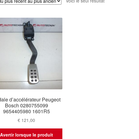
Voici le seul résultat
ale d’accélérateur Peugeot
Bosch 0280755099
9654405980 1601R5
€
121,00
Avertir lorsque le produit