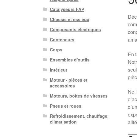
Catalyseurs FAP
Déc
Châssis et essieux
comp
Composants électriques
conç
amat
Conteneurs
Corps
En t
Ensembles d'outils
Notr
seul
Intérieur
pièc
Moteur - pièces et
accessoires
Ne l
Moteurs, boîtes de vitesses
d’ac
Pneus et roues
d’un
expé
Refroidissement, chauffage,
alli
climatisation