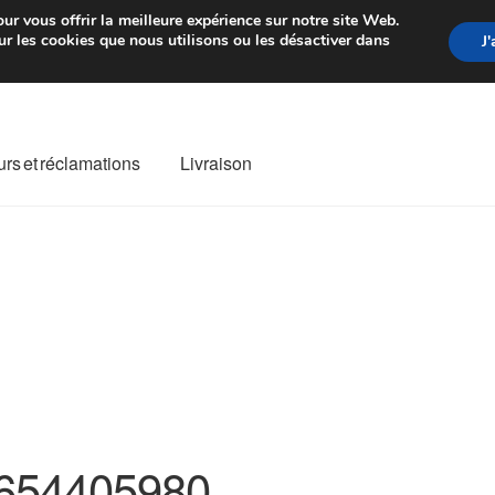
rtir de 7 EUR
Du lundi au vendre
ur vous offrir la meilleure expérience sur notre site Web.
r les cookies que nous utilisons ou les désactiver dans
J
rs et réclamations
Livraison
ivraison
Livraison internationale
Mon compte
Paiements
Panier
re de Réclamation
Termes et conditions
654405980