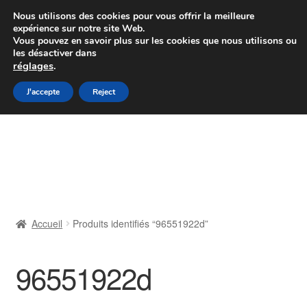
Colissimo livraison à partir de 7 EUR
Nous utilisons des cookies pour vous offrir la meilleure
expérience sur notre site Web.
Du lundi au vendredi de 9 h à 16 h
Vous pouvez en savoir plus sur les cookies que nous utilisons ou
les désactiver dans
07 55 53 95 66
réglages
.
Aller
Aller
J'accepte
Reject
Menu
à
au
la
contenu
Accueil
navigation
À propos de nous
Caisse
Accueil
Produits identifiés “96551922d”
Contact
96551922d
Livraison