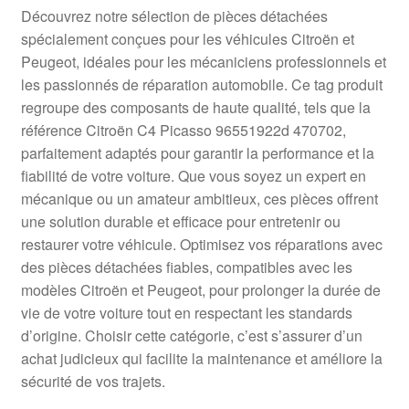
Livraison internationale
Découvrez notre sélection de pièces détachées
spécialement conçues pour les véhicules Citroën et
Mon compte
Peugeot, idéales pour les mécaniciens professionnels et
les passionnés de réparation automobile. Ce tag produit
regroupe des composants de haute qualité, tels que la
Paiements
référence Citroën C4 Picasso 96551922d 470702,
parfaitement adaptés pour garantir la performance et la
Panier
fiabilité de votre voiture. Que vous soyez un expert en
mécanique ou un amateur ambitieux, ces pièces offrent
Plainte
une solution durable et efficace pour entretenir ou
restaurer votre véhicule. Optimisez vos réparations avec
Politique de confidentialité
des pièces détachées fiables, compatibles avec les
modèles Citroën et Peugeot, pour prolonger la durée de
Procédure de Réclamation
vie de votre voiture tout en respectant les standards
d’origine. Choisir cette catégorie, c’est s’assurer d’un
Termes et conditions
achat judicieux qui facilite la maintenance et améliore la
sécurité de vos trajets.