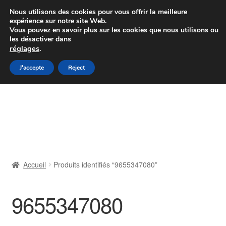
Colissimo livraison à partir de 7 EUR
Nous utilisons des cookies pour vous offrir la meilleure
expérience sur notre site Web.
Du lundi au vendredi de 9 h à 16 h
Vous pouvez en savoir plus sur les cookies que nous utilisons ou
les désactiver dans
07 55 53 95 66
réglages
.
Aller
Aller
J'accepte
Reject
Menu
à
au
la
contenu
Accueil
navigation
À propos de nous
Caisse
Accueil
Produits identifiés “9655347080”
Contact
9655347080
Livraison