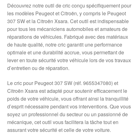
Livraison internationale
Découvrez notre outil de cric conçu spécifiquement pour
les modèles Peugeot et Citroën, y compris le Peugeot
Mon compte
307 SW et la Citroën Xsara. Cet outil est indispensable
pour tous les mécaniciens automobiles et amateurs de
réparations de véhicules. Fabriqué avec des matériaux
Paiements
de haute qualité, notre cric garantit une performance
optimale et une durabilité accrue, vous permettant de
Panier
lever en toute sécurité votre véhicule lors de vos travaux
d’entretien ou de réparation.
Plainte
Le cric pour Peugeot 307 SW (réf. 9655347080) et
Politique de confidentialité
Citroën Xsara est adapté pour soutenir efficacement le
poids de votre véhicule, vous offrant ainsi la tranquillité
Procédure de Réclamation
d’esprit nécessaire pendant vos interventions. Que vous
soyez un professionnel du secteur ou un passionné de
Termes et conditions
mécanique, cet outil vous facilitera la tâche tout en
assurant votre sécurité et celle de votre voiture.