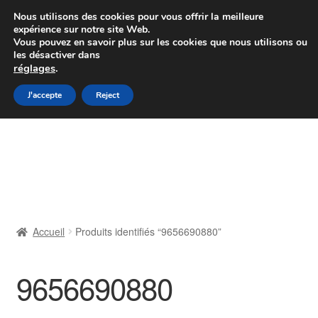
Colissimo livraison à partir de 7 EUR
Nous utilisons des cookies pour vous offrir la meilleure
expérience sur notre site Web.
Du lundi au vendredi de 9 h à 16 h
Vous pouvez en savoir plus sur les cookies que nous utilisons ou
les désactiver dans
07 55 53 95 66
réglages
.
Aller
Aller
J'accepte
Reject
Menu
à
au
la
contenu
Accueil
navigation
À propos de nous
Caisse
Accueil
Produits identifiés “9656690880”
Contact
9656690880
Livraison