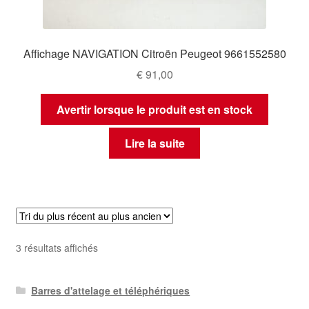
Affichage NAVIGATION Citroën Peugeot 9661552580
€
91,00
Avertir lorsque le produit est en stock
Lire la suite
Trié
3 résultats affichés
du
plus
Barres d'attelage et téléphériques
récent
au