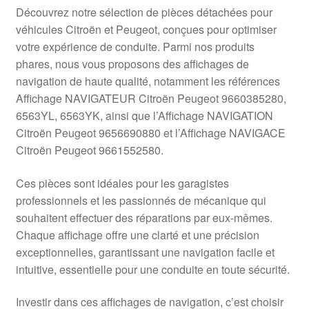
Livraison internationale
Découvrez notre sélection de pièces détachées pour
véhicules Citroën et Peugeot, conçues pour optimiser
Mon compte
votre expérience de conduite. Parmi nos produits
phares, nous vous proposons des affichages de
navigation de haute qualité, notamment les références
Paiements
Affichage NAVIGATEUR Citroën Peugeot 9660385280,
6563YL, 6563YK, ainsi que l’Affichage NAVIGATION
Panier
Citroën Peugeot 9656690880 et l’Affichage NAVIGACE
Citroën Peugeot 9661552580.
Plainte
Ces pièces sont idéales pour les garagistes
Politique de confidentialité
professionnels et les passionnés de mécanique qui
souhaitent effectuer des réparations par eux-mêmes.
Procédure de Réclamation
Chaque affichage offre une clarté et une précision
exceptionnelles, garantissant une navigation facile et
Termes et conditions
intuitive, essentielle pour une conduite en toute sécurité.
Investir dans ces affichages de navigation, c’est choisir