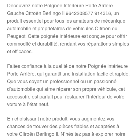
Livraison internationale
Découvrez notre Poignée Intérieure Porte Arrière
Gauche Citroën Berlingo II 9642208577 9143L6, un
Mon compte
produit essentiel pour tous les amateurs de mécanique
automobile et propriétaires de véhicules Citroën ou
Peugeot. Cette poignée intérieure est conçue pour offrir
Paiements
commodité et durabilité, rendant vos réparations simples
et efficaces.
Panier
Faites confiance à la qualité de notre Poignée Intérieure
Plainte
Porte Arrière, qui garantit une installation facile et rapide.
Que vous soyez un professionnel ou un passionné
Politique de confidentialité
d’automobile qui aime réparer son propre véhicule, cet
accessoire est parfait pour restaurer l’intérieur de votre
Procédure de Réclamation
voiture à l’état neuf.
Termes et conditions
En choisissant notre produit, vous augmentez vos
chances de trouver des pièces fiables et adaptées à
votre Citroën Berlingo II. N’hésitez pas à explorer notre