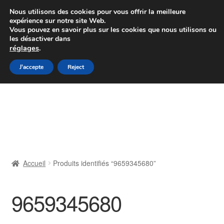
Colissimo livraison à partir de 7 EUR
Nous utilisons des cookies pour vous offrir la meilleure
expérience sur notre site Web.
Du lundi au vendredi de 9 h à 16 h
Vous pouvez en savoir plus sur les cookies que nous utilisons ou
les désactiver dans
07 55 53 95 66
réglages
.
Aller
Aller
J'accepte
Reject
Menu
à
au
la
contenu
Accueil
navigation
À propos de nous
Caisse
Accueil
Produits identifiés “9659345680”
Contact
9659345680
Livraison