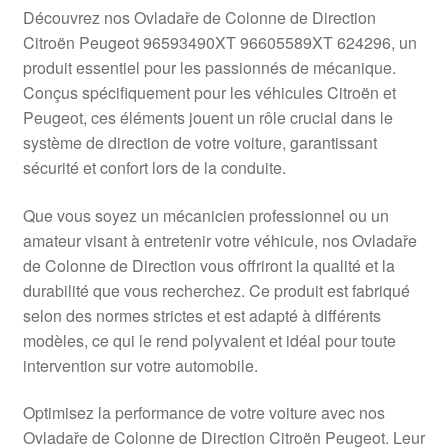
Livraison internationale
Découvrez nos Ovladaře de Colonne de Direction
Citroën Peugeot 96593490XT 96605589XT 624296, un
Mon compte
produit essentiel pour les passionnés de mécanique.
Conçus spécifiquement pour les véhicules Citroën et
Peugeot, ces éléments jouent un rôle crucial dans le
Paiements
système de direction de votre voiture, garantissant
sécurité et confort lors de la conduite.
Panier
Que vous soyez un mécanicien professionnel ou un
Plainte
amateur visant à entretenir votre véhicule, nos Ovladaře
de Colonne de Direction vous offriront la qualité et la
Politique de confidentialité
durabilité que vous recherchez. Ce produit est fabriqué
selon des normes strictes et est adapté à différents
Procédure de Réclamation
modèles, ce qui le rend polyvalent et idéal pour toute
intervention sur votre automobile.
Termes et conditions
Optimisez la performance de votre voiture avec nos
Ovladaře de Colonne de Direction Citroën Peugeot. Leur