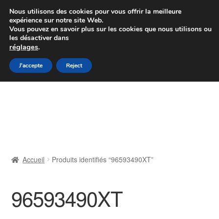
Colissimo livraison à partir de 7 EUR
Nous utilisons des cookies pour vous offrir la meilleure
expérience sur notre site Web.
Du lundi au vendredi de 9 h à 16 h
Vous pouvez en savoir plus sur les cookies que nous utilisons ou
les désactiver dans
07 55 53 95 66
réglages
.
Aller
Aller
J'accepte
Reject
Menu
à
au
la
contenu
Accueil
navigation
À propos de nous
Caisse
Accueil
Produits identifiés “96593490XT”
Contact
96593490XT
Livraison