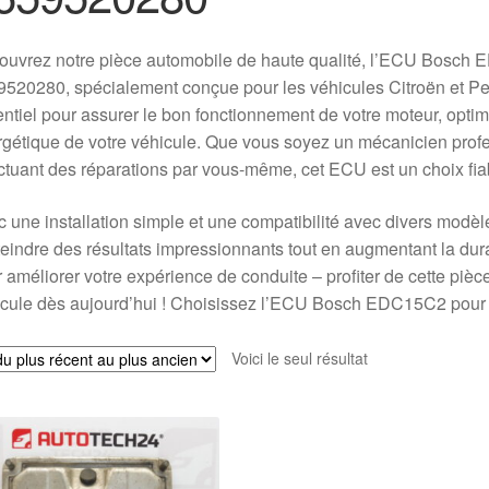
ouvrez notre pièce automobile de haute qualité, l’ECU Bosc
520280, spécialement conçue pour les véhicules Citroën et Peu
ntiel pour assurer le bon fonctionnement de votre moteur, optimis
gétique de votre véhicule. Que vous soyez un mécanicien pro
ctuant des réparations par vous-même, cet ECU est un choix fiab
 une installation simple et une compatibilité avec divers modè
teindre des résultats impressionnants tout en augmentant la dura
 améliorer votre expérience de conduite – profiter de cette piè
cule dès aujourd’hui ! Choisissez l’ECU Bosch EDC15C2 pour u
Voici le seul résultat