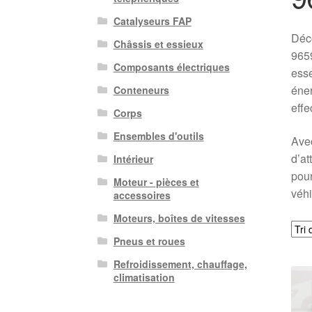
Catalyseurs FAP
Déc
Châssis et essieux
9659
Composants électriques
esse
éner
Conteneurs
effe
Corps
Ensembles d'outils
Avec
d’at
Intérieur
pour
Moteur - pièces et
véhi
accessoires
Moteurs, boîtes de vitesses
Pneus et roues
Refroidissement, chauffage,
climatisation