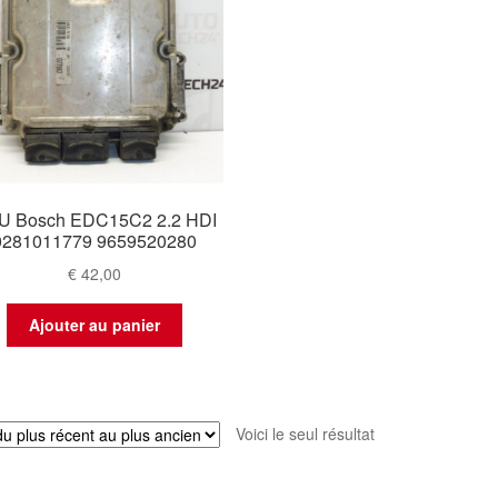
U Bosch EDC15C2 2.2 HDI
0281011779 9659520280
€
42,00
Ajouter au panier
Voici le seul résultat