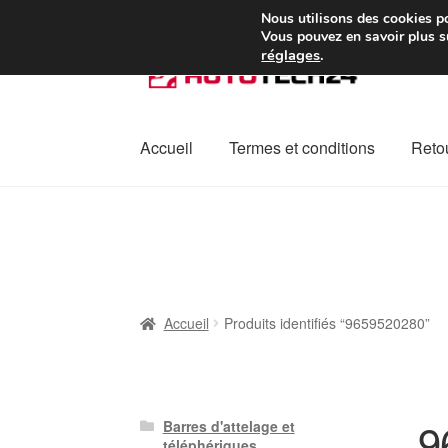
Colissimo livraison à pa
Nous utilisons des cookies po
Vous pouvez en savoir plus su
réglages
.
Aller
Aller
à
au
la
contenu
navigation
Accueil
Termes et conditions
Retou
Accueil
À propos de nous
Caisse
Contact
L
Plainte
Politique de confidentialité
Procédu
Accueil
Produits identifiés “9659520280”
9
Barres d'attelage et
téléphériques