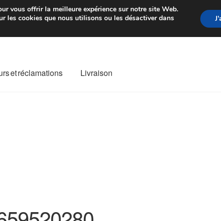
rtir de 7 EUR
Du lundi au vendre
ur vous offrir la meilleure expérience sur notre site Web.
r les cookies que nous utilisons ou les désactiver dans
J
rs et réclamations
Livraison
ivraison
Livraison internationale
Mon compte
Paiements
Panier
re de Réclamation
Termes et conditions
659520280