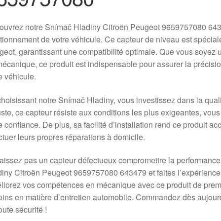
ouvrez notre Snímač Hladiny Citroën Peugeot 9659757080 6434
tionnement de votre véhicule. Ce capteur de niveau est spécial
eot, garantissant une compatibilité optimale. Que vous soyez
écanique, ce produit est indispensable pour assurer la précision
e véhicule.
hoisissant notre Snímač Hladiny, vous investissez dans la qualit
ste, ce capteur résiste aux conditions les plus exigeantes, vous
e confiance. De plus, sa facilité d’installation rend ce produit 
ctuer leurs propres réparations à domicile.
aissez pas un capteur défectueux compromettre la performance 
iny Citroën Peugeot 9659757080 643479 et faites l’expérience d
iorez vos compétences en mécanique avec ce produit de premiè
ins en matière d’entretien automobile. Commandez dès aujourd’
oute sécurité !