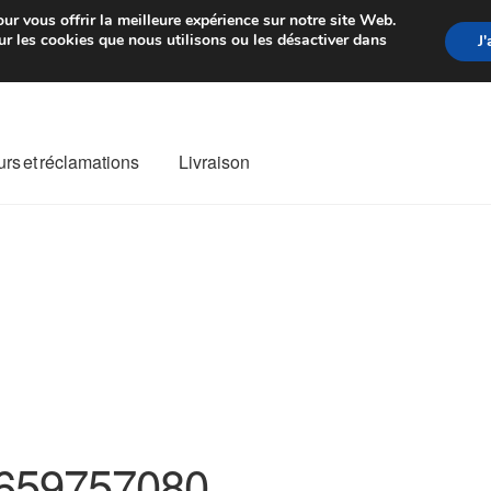
rtir de 7 EUR
Du lundi au vendre
ur vous offrir la meilleure expérience sur notre site Web.
r les cookies que nous utilisons ou les désactiver dans
J
rs et réclamations
Livraison
ivraison
Livraison internationale
Mon compte
Paiements
Panier
re de Réclamation
Termes et conditions
659757080