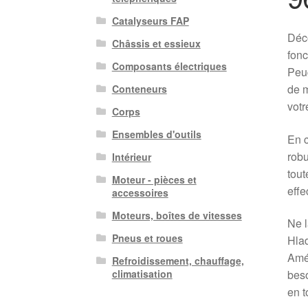
Catalyseurs FAP
Déc
Châssis et essieux
fonc
Composants électriques
Peug
de m
Conteneurs
votr
Corps
Ensembles d'outils
En c
robu
Intérieur
tout
Moteur - pièces et
effe
accessoires
Moteurs, boîtes de vitesses
Ne l
Pneus et roues
Hlad
Amél
Refroidissement, chauffage,
beso
climatisation
en t