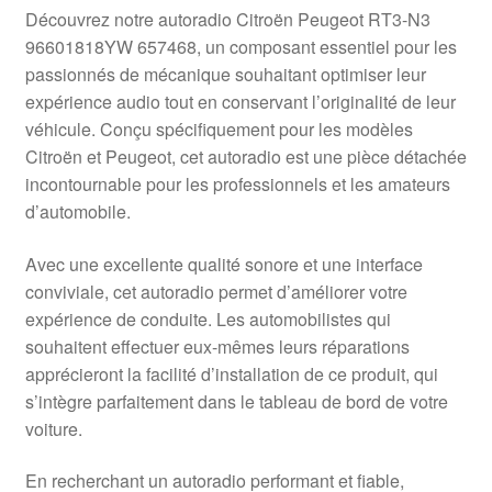
Livraison internationale
Découvrez notre autoradio Citroën Peugeot RT3-N3
96601818YW 657468, un composant essentiel pour les
Mon compte
passionnés de mécanique souhaitant optimiser leur
expérience audio tout en conservant l’originalité de leur
véhicule. Conçu spécifiquement pour les modèles
Paiements
Citroën et Peugeot, cet autoradio est une pièce détachée
incontournable pour les professionnels et les amateurs
Panier
d’automobile.
Plainte
Avec une excellente qualité sonore et une interface
conviviale, cet autoradio permet d’améliorer votre
Politique de confidentialité
expérience de conduite. Les automobilistes qui
souhaitent effectuer eux-mêmes leurs réparations
Procédure de Réclamation
apprécieront la facilité d’installation de ce produit, qui
s’intègre parfaitement dans le tableau de bord de votre
Termes et conditions
voiture.
En recherchant un autoradio performant et fiable,