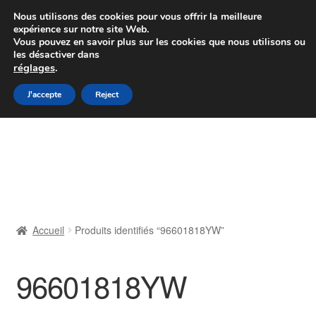
Colissimo livraison à partir de 7 EUR
Nous utilisons des cookies pour vous offrir la meilleure
expérience sur notre site Web.
Du lundi au vendredi de 9 h à 16 h
Vous pouvez en savoir plus sur les cookies que nous utilisons ou
les désactiver dans
07 55 53 95 66
réglages
.
Aller
Aller
J'accepte
Reject
Menu
à
au
la
contenu
Accueil
navigation
À propos de nous
Caisse
Accueil
Produits identifiés “96601818YW”
Contact
96601818YW
Livraison