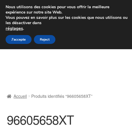
Colissimo livraison à partir de 7 EUR
Nous utilisons des cookies pour vous offrir la meilleure
expérience sur notre site Web.
Du lundi au vendredi de 9 h à 16 h
Vous pouvez en savoir plus sur les cookies que nous utilisons ou
les désactiver dans
07 55 53 95 66
réglages
.
Aller
Aller
J'accepte
Reject
Menu
à
au
la
contenu
Accueil
navigation
À propos de nous
Caisse
Accueil
Produits identifiés “96605658XT”
Contact
96605658XT
Livraison