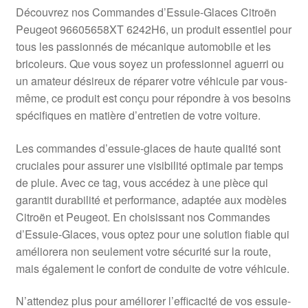
Livraison internationale
Découvrez nos Commandes d’Essuie-Glaces Citroën
Peugeot 96605658XT 6242H6, un produit essentiel pour
Mon compte
tous les passionnés de mécanique automobile et les
bricoleurs. Que vous soyez un professionnel aguerri ou
un amateur désireux de réparer votre véhicule par vous-
Paiements
même, ce produit est conçu pour répondre à vos besoins
spécifiques en matière d’entretien de votre voiture.
Panier
Les commandes d’essuie-glaces de haute qualité sont
Plainte
cruciales pour assurer une visibilité optimale par temps
de pluie. Avec ce tag, vous accédez à une pièce qui
Politique de confidentialité
garantit durabilité et performance, adaptée aux modèles
Citroën et Peugeot. En choisissant nos Commandes
Procédure de Réclamation
d’Essuie-Glaces, vous optez pour une solution fiable qui
améliorera non seulement votre sécurité sur la route,
Termes et conditions
mais également le confort de conduite de votre véhicule.
N’attendez plus pour améliorer l’efficacité de vos essuie-