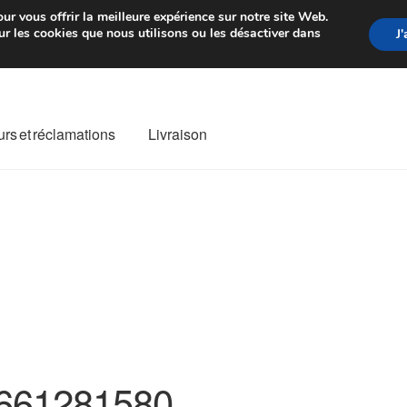
rtir de 7 EUR
Du lundi au vendre
ur vous offrir la meilleure expérience sur notre site Web.
r les cookies que nous utilisons ou les désactiver dans
J
rs et réclamations
Livraison
ivraison
Livraison internationale
Mon compte
Paiements
Panier
re de Réclamation
Termes et conditions
661281580