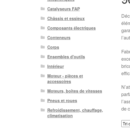
Catalyseurs FAP
Déco
Châssis et essieux
élém
Composants électriques
gara
l’au
Conteneurs
Corps
Fabr
Ensembles d'outils
exce
bric
Intérieur
effi
Moteur - pièces et
accessoires
N’at
Moteurs, boîtes de vitesses
parf
Pneus et roues
l’as
de c
Refroidissement, chauffage,
climatisation