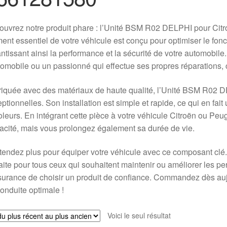
uvrez notre produit phare : l’Unité BSM R02 DELPHI pour Citr
ent essentiel de votre véhicule est conçu pour optimiser le fon
ntissant ainsi la performance et la sécurité de votre automobil
tomobile ou un passionné qui effectue ses propres réparations, 
iquée avec des matériaux de haute qualité, l’Unité BSM R02 DEL
ptionnelles. Son installation est simple et rapide, ce qui en fait
oleurs. En intégrant cette pièce à votre véhicule Citroën ou P
cacité, mais vous prolongez également sa durée de vie.
tendez plus pour équiper votre véhicule avec ce composant clé
aite pour tous ceux qui souhaitent maintenir ou améliorer les pe
surance de choisir un produit de confiance. Commandez dès auj
onduite optimale !
Voici le seul résultat