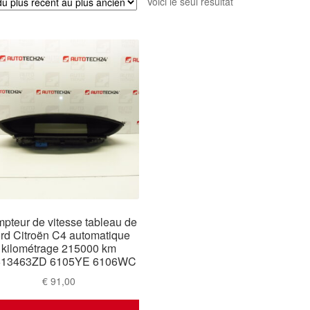
Voici le seul résultat
pteur de vitesse tableau de
rd Citroën C4 automatique
kilométrage 215000 km
613463ZD 6105YE 6106WC
€
91,00