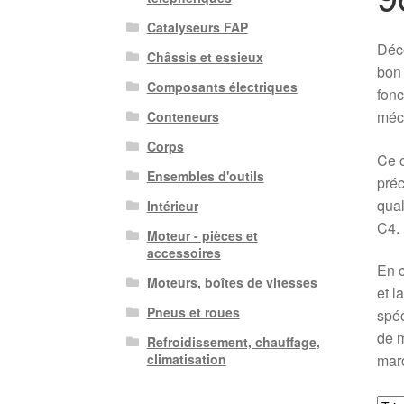
Catalyseurs FAP
Déco
Châssis et essieux
bon 
Composants électriques
fonc
méca
Conteneurs
Corps
Ce c
Ensembles d'outils
préc
qual
Intérieur
C4.
Moteur - pièces et
accessoires
En c
Moteurs, boîtes de vitesses
et l
Pneus et roues
spéc
de m
Refroidissement, chauffage,
mar
climatisation