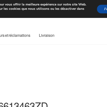
rtir de 7 EUR
Du lundi au vendre
ur vous offrir la meilleure expérience sur notre site Web.
r les cookies que nous utilisons ou les désactiver dans
J
rs et réclamations
Livraison
ivraison
Livraison internationale
Mon compte
Paiements
Panier
re de Réclamation
Termes et conditions
6613463ZD