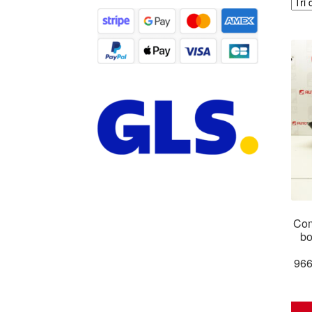
Com
bo
96