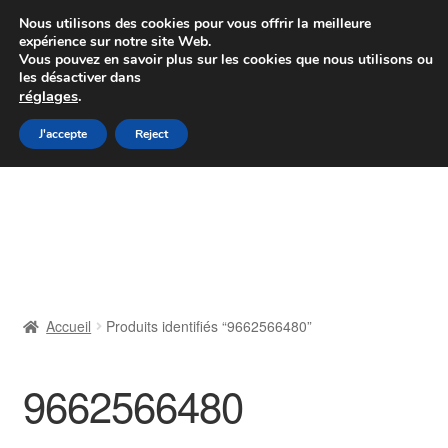
Colissimo livraison à partir de 7 EUR
Nous utilisons des cookies pour vous offrir la meilleure
expérience sur notre site Web.
Du lundi au vendredi de 9 h à 16 h
Vous pouvez en savoir plus sur les cookies que nous utilisons ou
les désactiver dans
07 55 53 95 66
réglages
.
Aller
Aller
J'accepte
Reject
Menu
à
au
la
contenu
Accueil
navigation
À propos de nous
Caisse
Accueil
Produits identifiés “9662566480”
Contact
9662566480
Livraison