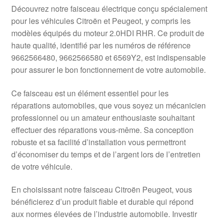
Livraison internationale
Découvrez notre faisceau électrique conçu spécialement
pour les véhicules Citroën et Peugeot, y compris les
Mon compte
modèles équipés du moteur 2.0HDI RHR. Ce produit de
haute qualité, identifié par les numéros de référence
9662566480, 9662566580 et 6569Y2, est indispensable
Paiements
pour assurer le bon fonctionnement de votre automobile.
Panier
Ce faisceau est un élément essentiel pour les
réparations automobiles, que vous soyez un mécanicien
Plainte
professionnel ou un amateur enthousiaste souhaitant
effectuer des réparations vous-même. Sa conception
Politique de confidentialité
robuste et sa facilité d’installation vous permettront
d’économiser du temps et de l’argent lors de l’entretien
Procédure de Réclamation
de votre véhicule.
Termes et conditions
En choisissant notre faisceau Citroën Peugeot, vous
bénéficierez d’un produit fiable et durable qui répond
aux normes élevées de l’industrie automobile. Investir