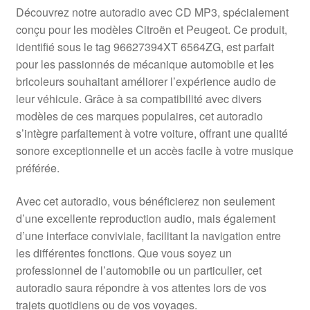
Livraison internationale
Découvrez notre autoradio avec CD MP3, spécialement
conçu pour les modèles Citroën et Peugeot. Ce produit,
Mon compte
identifié sous le tag 96627394XT 6564ZG, est parfait
pour les passionnés de mécanique automobile et les
bricoleurs souhaitant améliorer l’expérience audio de
Paiements
leur véhicule. Grâce à sa compatibilité avec divers
modèles de ces marques populaires, cet autoradio
Panier
s’intègre parfaitement à votre voiture, offrant une qualité
sonore exceptionnelle et un accès facile à votre musique
Plainte
préférée.
Politique de confidentialité
Avec cet autoradio, vous bénéficierez non seulement
d’une excellente reproduction audio, mais également
Procédure de Réclamation
d’une interface conviviale, facilitant la navigation entre
les différentes fonctions. Que vous soyez un
Termes et conditions
professionnel de l’automobile ou un particulier, cet
autoradio saura répondre à vos attentes lors de vos
trajets quotidiens ou de vos voyages.