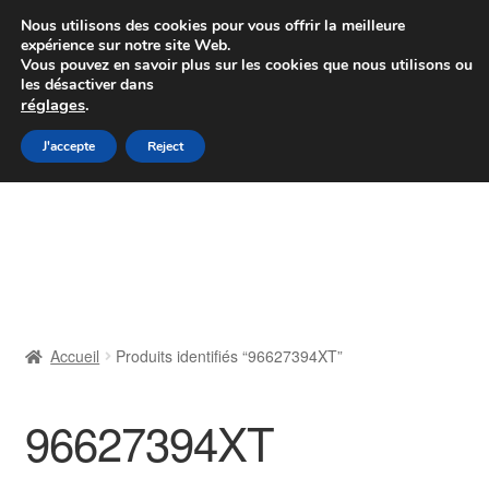
Colissimo livraison à partir de 7 EUR
Nous utilisons des cookies pour vous offrir la meilleure
expérience sur notre site Web.
Du lundi au vendredi de 9 h à 16 h
Vous pouvez en savoir plus sur les cookies que nous utilisons ou
les désactiver dans
07 55 53 95 66
réglages
.
Aller
Aller
J'accepte
Reject
Menu
à
au
la
contenu
Accueil
navigation
À propos de nous
Caisse
Accueil
Produits identifiés “96627394XT”
Contact
96627394XT
Livraison