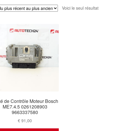
Voici le seul résultat
té de Contrôle Moteur Bosch
ME7.4.5 0261208903
9663337580
€
91,00