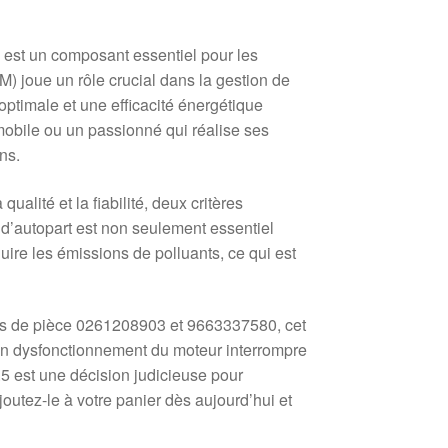
st un composant essentiel pour les
) joue un rôle crucial dans la gestion de
ptimale et une efficacité énergétique
bile ou un passionné qui réalise ses
ns.
alité et la fiabilité, deux critères
 d’autopart est non seulement essentiel
uire les émissions de polluants, ce qui est
ros de pièce 0261208903 et 9663337580, cet
 un dysfonctionnement du moteur interrompre
.5 est une décision judicieuse pour
outez-le à votre panier dès aujourd’hui et