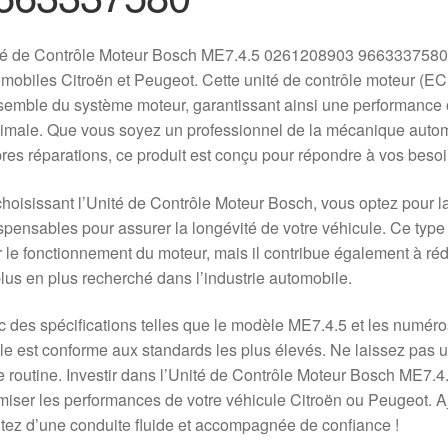
té de Contrôle Moteur Bosch ME7.4.5 0261208903 9663337580 e
mobiles Citroën et Peugeot. Cette unité de contrôle moteur (ECM
semble du système moteur, garantissant ainsi une performance o
male. Que vous soyez un professionnel de la mécanique automo
res réparations, ce produit est conçu pour répondre à vos besoi
hoisissant l’Unité de Contrôle Moteur Bosch, vous optez pour la qu
spensables pour assurer la longévité de votre véhicule. Ce type
 le fonctionnement du moteur, mais il contribue également à réd
lus en plus recherché dans l’industrie automobile.
 des spécifications telles que le modèle ME7.4.5 et les numé
cle est conforme aux standards les plus élevés. Ne laissez pas
e routine. Investir dans l’Unité de Contrôle Moteur Bosch ME7.4
miser les performances de votre véhicule Citroën ou Peugeot. Aj
itez d’une conduite fluide et accompagnée de confiance !