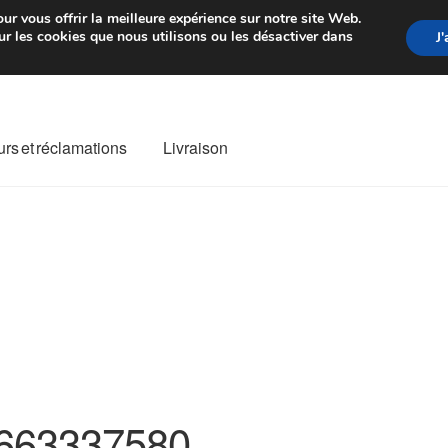
rtir de 7 EUR
Du lundi au vendre
ur vous offrir la meilleure expérience sur notre site Web.
r les cookies que nous utilisons ou les désactiver dans
J
rs et réclamations
Livraison
ivraison
Livraison internationale
Mon compte
Paiements
Panier
re de Réclamation
Termes et conditions
663337580