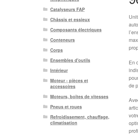
Catalyseurs FAP
Uni
Châssis et essieux
auto
Composants électriques
l’en
maxi
Conteneurs
prop
Corps
Ensembles d'outils
En c
indi
Intérieur
pour
Moteur - pièces et
de p
accessoires
Moteurs, boîtes de vitesses
Avec
Pneus et roues
arti
votr
Refroidissement, chauffage,
opti
climatisation
prof