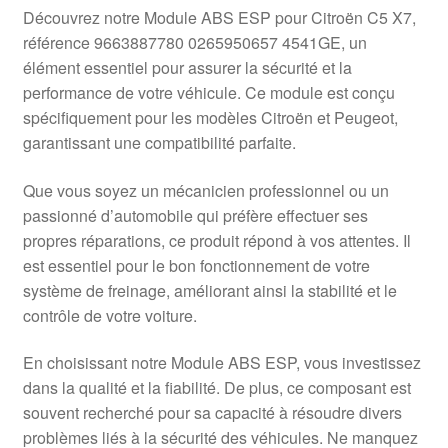
Livraison internationale
Découvrez notre Module ABS ESP pour Citroën C5 X7,
référence 9663887780 0265950657 4541GE, un
Mon compte
élément essentiel pour assurer la sécurité et la
performance de votre véhicule. Ce module est conçu
spécifiquement pour les modèles Citroën et Peugeot,
Paiements
garantissant une compatibilité parfaite.
Panier
Que vous soyez un mécanicien professionnel ou un
passionné d’automobile qui préfère effectuer ses
Plainte
propres réparations, ce produit répond à vos attentes. Il
est essentiel pour le bon fonctionnement de votre
Politique de confidentialité
système de freinage, améliorant ainsi la stabilité et le
contrôle de votre voiture.
Procédure de Réclamation
En choisissant notre Module ABS ESP, vous investissez
Termes et conditions
dans la qualité et la fiabilité. De plus, ce composant est
souvent recherché pour sa capacité à résoudre divers
problèmes liés à la sécurité des véhicules. Ne manquez