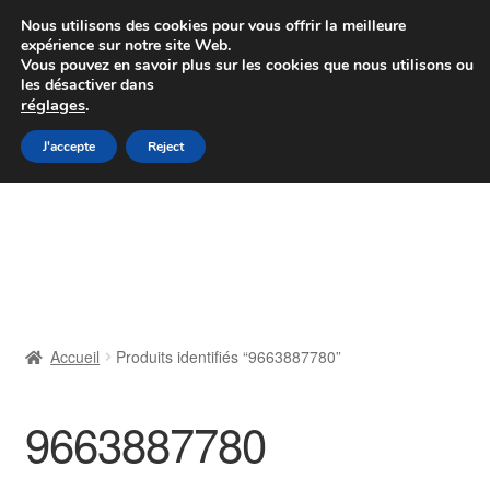
Colissimo livraison à partir de 7 EUR
Nous utilisons des cookies pour vous offrir la meilleure
expérience sur notre site Web.
Du lundi au vendredi de 9 h à 16 h
Vous pouvez en savoir plus sur les cookies que nous utilisons ou
les désactiver dans
07 55 53 95 66
réglages
.
Aller
Aller
J'accepte
Reject
Menu
à
au
la
contenu
Accueil
navigation
À propos de nous
Caisse
Accueil
Produits identifiés “9663887780”
Contact
9663887780
Livraison