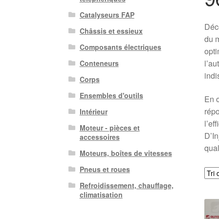
Catalyseurs FAP
Déco
Châssis et essieux
du m
Composants électriques
opti
l’au
Conteneurs
indi
Corps
Ensembles d'outils
En o
répo
Intérieur
l’ef
Moteur - pièces et
D’In
accessoires
qual
Moteurs, boîtes de vitesses
Pneus et roues
Refroidissement, chauffage,
climatisation