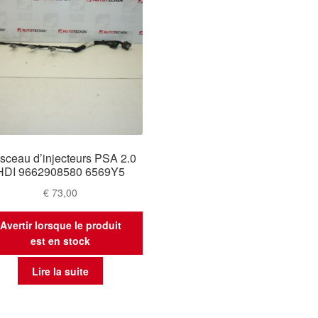
isceau d’injecteurs PSA 2.0
HDI 9662908580 6569Y5
€
73,00
Avertir lorsque le produit
est en stock
Lire la suite