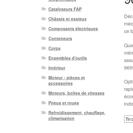
Catalyseurs FAP
Déco
Châssis et essieux
méca
Composants électriques
ce f
Conteneurs
Que 
Corps
même
Ensembles d'outils
assu
965
Intérieur
Moteur - pièces et
Opti
accessoires
rapi
Moteurs, boîtes de vitesses
écon
Pneus et roues
indi
Refroidissement, chauffage,
climatisation