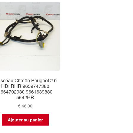
isceau Citroën Peugeot 2.0
HDi RHR 9659747380
9664702980 9661639880
5642HR
€
48,00
Ajouter au panier