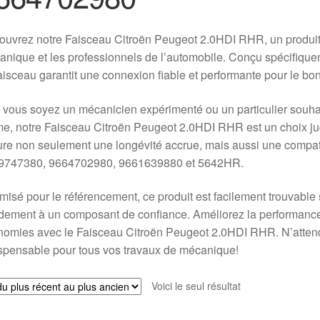
uvrez notre Faisceau Citroën Peugeot 2.0HDI RHR, un produit 
nique et les professionnels de l’automobile. Conçu spécifique
aisceau garantit une connexion fiable et performante pour le bo
vous soyez un mécanicien expérimenté ou un particulier souhait
, notre Faisceau Citroën Peugeot 2.0HDI RHR est un choix judi
re non seulement une longévité accrue, mais aussi une compatib
9747380, 9664702980, 9661639880 et 5642HR.
misé pour le référencement, ce produit est facilement trouvable
dement à un composant de confiance. Améliorez la performance 
omies avec le Faisceau Citroën Peugeot 2.0HDI RHR. N’attend
spensable pour tous vos travaux de mécanique!
Voici le seul résultat