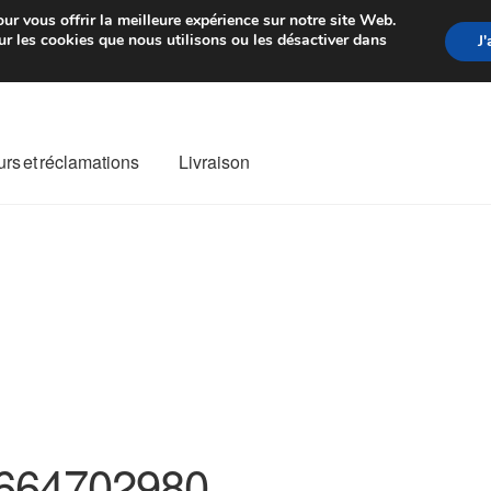
rtir de 7 EUR
Du lundi au vendre
ur vous offrir la meilleure expérience sur notre site Web.
r les cookies que nous utilisons ou les désactiver dans
J
rs et réclamations
Livraison
ivraison
Livraison internationale
Mon compte
Paiements
Panier
re de Réclamation
Termes et conditions
664702980