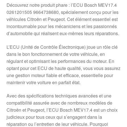
Livraison internationale
Découvrez notre produit phare : l’ECU Bosch MEV17.4
0261201505 9664738680, spécialement conçu pour les
Mon compte
véhicules Citroën et Peugeot. Cet élément essentiel est
incontournable pour les mécaniciens et les passionnés
d’automobile qui réalisent eux-mêmes leurs réparations.
Paiements
L’ECU (Unité de Contrôle Électronique) joue un rôle clé
Panier
dans le bon fonctionnement de votre véhicule, en
régulant et optimisant les performances du moteur. En
Plainte
optant pour cet ECU de haute qualité, vous vous assurez
une gestion moteur fiable et efficace, essentielle pour
Politique de confidentialité
maintenir votre voiture en parfait état.
Procédure de Réclamation
Avec des spécifications techniques avancées et une
compatibilité assurée avec de nombreux modèles de
Termes et conditions
Citroën et Peugeot, l’ECU Bosch MEV17.4 est un choix
judicieux pour tous ceux qui s’engagent dans la
réparation ou l’entretien de leur véhicule. Pourquoi