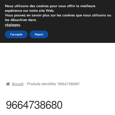
Colissimo livraison à partir de 7 EUR
Nous utilisons des cookies pour vous offrir la meilleure
expérience sur notre site Web.
Du lundi au vendredi de 9 h à 16 h
Vous pouvez en savoir plus sur les cookies que nous utilisons ou
les désactiver dans
07 55 53 95 66
réglages
.
Aller
Aller
J'accepte
Reject
Menu
à
au
la
contenu
Accueil
navigation
À propos de nous
Caisse
Accueil
Produits identifiés “9664738680”
Contact
9664738680
Livraison