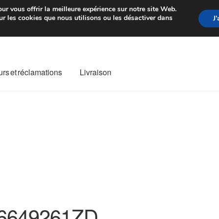
rtir de 7 EUR
Du lundi au vendre
ur vous offrir la meilleure expérience sur notre site Web.
r les cookies que nous utilisons ou les désactiver dans
J
rs et réclamations
Livraison
ivraison
Livraison internationale
Mon compte
Paiements
Panier
re de Réclamation
Termes et conditions
6649261ZD