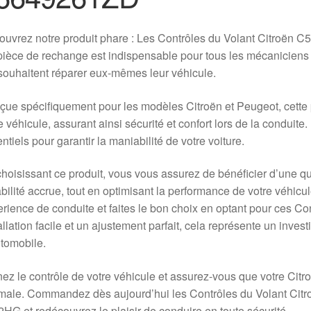
ouvrez notre produit phare : Les Contrôles du Volant Citro
ièce de rechange est indispensable pour tous les mécaniciens 
souhaitent réparer eux-mêmes leur véhicule.
ue spécifiquement pour les modèles Citroën et Peugeot, cette 
e véhicule, assurant ainsi sécurité et confort lors de la conduit
ntiels pour garantir la maniabilité de votre voiture.
hoisissant ce produit, vous vous assurez de bénéficier d’une qua
bilité accrue, tout en optimisant la performance de votre véhicu
rience de conduite et faites le bon choix en optant pour ces C
allation facile et un ajustement parfait, cela représente un inve
tomobile.
ez le contrôle de votre véhicule et assurez-vous que votre Cit
imale. Commandez dès aujourd’hui les Contrôles du Volant C
HG et redécouvrez le plaisir de conduire en toute sécurité.