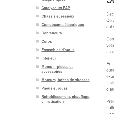
Catalyseurs FAP
Déc
Châssis et essieux
Ce p
Composants électriques
qui 
Conteneurs
Conç
Corps
votr
Ensembles d'outils
esse
Intérieur
En c
Moteur - pièces et
dura
accessoires
expe
Moteurs, boîtes de vitesses
inst
Pneus et roues
d’au
Refroidissement, chauffage,
Pren
climatisation
opt
6242