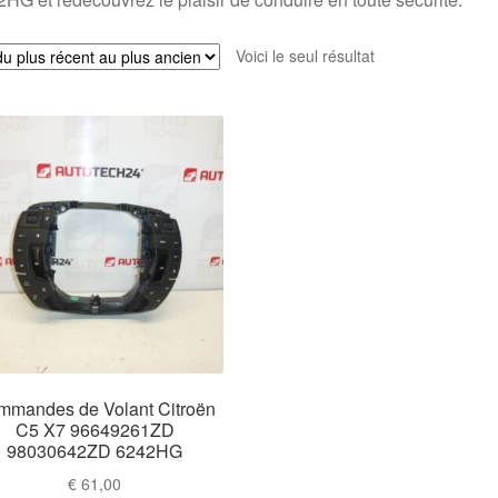
Voici le seul résultat
mmandes de Volant Citroën
C5 X7 96649261ZD
98030642ZD 6242HG
€
61,00