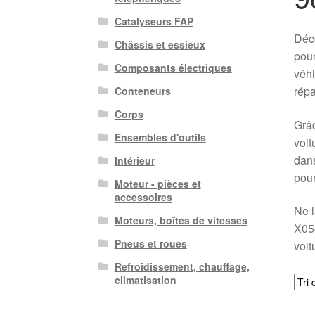
Catalyseurs FAP
Déco
Châssis et essieux
pour
Composants électriques
véhi
répa
Conteneurs
Corps
Grâc
Ensembles d'outils
voit
dans
Intérieur
pour
Moteur - pièces et
accessoires
Ne l
Moteurs, boîtes de vitesses
X05-
Pneus et roues
voit
Refroidissement, chauffage,
climatisation