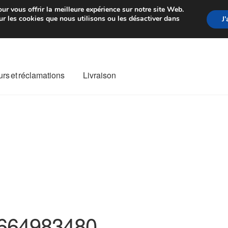
rtir de 7 EUR
Du lundi au vendre
ur vous offrir la meilleure expérience sur notre site Web.
r les cookies que nous utilisons ou les désactiver dans
J
rs et réclamations
Livraison
ivraison
Livraison internationale
Mon compte
Paiements
Panier
re de Réclamation
Termes et conditions
664983480