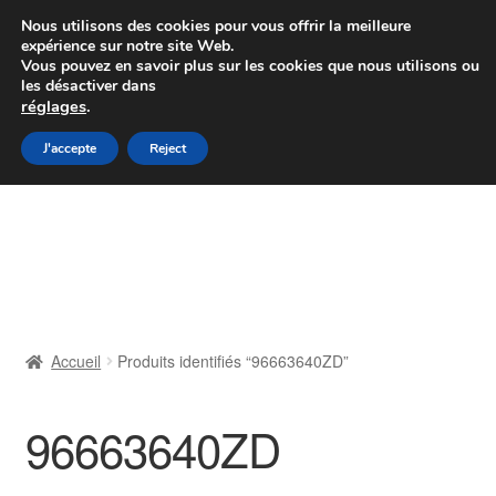
Colissimo livraison à partir de 7 EUR
Nous utilisons des cookies pour vous offrir la meilleure
expérience sur notre site Web.
Du lundi au vendredi de 9 h à 16 h
Vous pouvez en savoir plus sur les cookies que nous utilisons ou
les désactiver dans
07 55 53 95 66
réglages
.
Aller
Aller
J'accepte
Reject
Menu
à
au
la
contenu
Accueil
navigation
À propos de nous
Caisse
Accueil
Produits identifiés “96663640ZD”
Contact
96663640ZD
Livraison