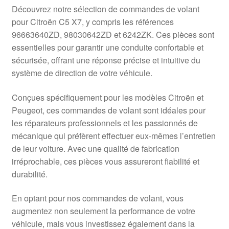
Livraison internationale
Découvrez notre sélection de commandes de volant
pour Citroën C5 X7, y compris les références
Mon compte
96663640ZD, 98030642ZD et 6242ZK. Ces pièces sont
essentielles pour garantir une conduite confortable et
sécurisée, offrant une réponse précise et intuitive du
Paiements
système de direction de votre véhicule.
Panier
Conçues spécifiquement pour les modèles Citroën et
Peugeot, ces commandes de volant sont idéales pour
Plainte
les réparateurs professionnels et les passionnés de
mécanique qui préfèrent effectuer eux-mêmes l’entretien
Politique de confidentialité
de leur voiture. Avec une qualité de fabrication
irréprochable, ces pièces vous assureront fiabilité et
Procédure de Réclamation
durabilité.
Termes et conditions
En optant pour nos commandes de volant, vous
augmentez non seulement la performance de votre
véhicule, mais vous investissez également dans la