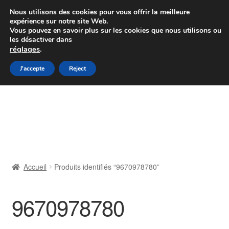
Colissimo livraison à partir de 7 EUR
Nous utilisons des cookies pour vous offrir la meilleure
expérience sur notre site Web.
Du lundi au vendredi de 9 h à 16 h
Vous pouvez en savoir plus sur les cookies que nous utilisons ou
les désactiver dans
07 55 53 95 66
réglages
.
Aller
Aller
J'accepte
Reject
Menu
à
au
la
contenu
Accueil
navigation
À propos de nous
Caisse
Accueil
Produits identifiés “9670978780”
Contact
9670978780
Livraison