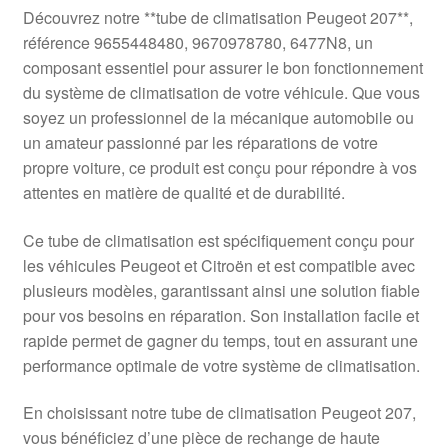
Livraison internationale
Découvrez notre **tube de climatisation Peugeot 207**,
référence 9655448480, 9670978780, 6477N8, un
Mon compte
composant essentiel pour assurer le bon fonctionnement
du système de climatisation de votre véhicule. Que vous
soyez un professionnel de la mécanique automobile ou
Paiements
un amateur passionné par les réparations de votre
propre voiture, ce produit est conçu pour répondre à vos
Panier
attentes en matière de qualité et de durabilité.
Plainte
Ce tube de climatisation est spécifiquement conçu pour
les véhicules Peugeot et Citroën et est compatible avec
Politique de confidentialité
plusieurs modèles, garantissant ainsi une solution fiable
pour vos besoins en réparation. Son installation facile et
Procédure de Réclamation
rapide permet de gagner du temps, tout en assurant une
performance optimale de votre système de climatisation.
Termes et conditions
En choisissant notre tube de climatisation Peugeot 207,
vous bénéficiez d’une pièce de rechange de haute