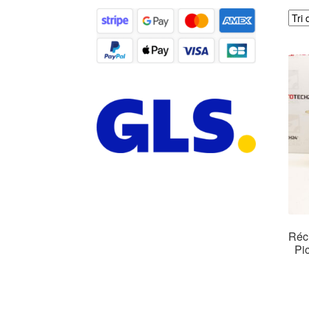
Réc
Pi