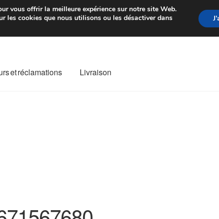
rtir de 7 EUR
Du lundi au vendre
ur vous offrir la meilleure expérience sur notre site Web.
r les cookies que nous utilisons ou les désactiver dans
J
rs et réclamations
Livraison
ivraison
Livraison internationale
Mon compte
Paiements
Panier
re de Réclamation
Termes et conditions
671567680