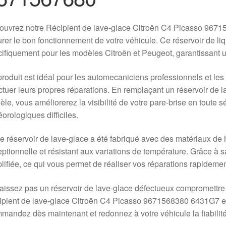
uvrez notre Récipient de lave-glace Citroën C4 Picasso 9671
rer le bon fonctionnement de votre véhicule. Ce réservoir de li
ifiquement pour les modèles Citroën et Peugeot, garantissant un
roduit est idéal pour les automecaniciens professionnels et les
ctuer leurs propres réparations. En remplaçant un réservoir d
le, vous améliorerez la visibilité de votre pare-brise en toute sé
orologiques difficiles.
e réservoir de lave-glace a été fabriqué avec des matériaux de ha
ptionnelle et résistant aux variations de température. Grâce à sa
lifiée, ce qui vous permet de réaliser vos réparations rapidemen
aissez pas un réservoir de lave-glace défectueux compromettre v
pient de lave-glace Citroën C4 Picasso 9671568380 6431G7 et 
andez dès maintenant et redonnez à votre véhicule la fiabilité 