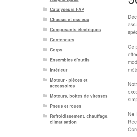
Catalyseurs FAP
Déco
Châssis et essieux
assu
Composants électriques
spéc
Conteneurs
Ce p
Corps
effe
Ensembles d'outils
modè
mété
Intérieur
Moteur - pièces et
Notr
accessoires
exce
Moteurs, boîtes de vitesses
simp
Pneus et roues
Ne l
Refroidissement, chauffage,
Réci
climatisation
Comm