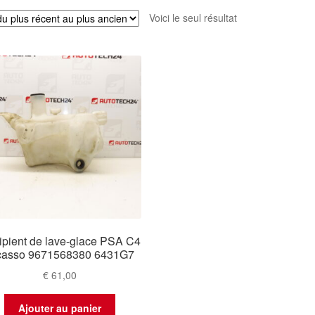
Voici le seul résultat
ipient de lave-glace PSA C4
casso 9671568380 6431G7
€
61,00
Ajouter au panier