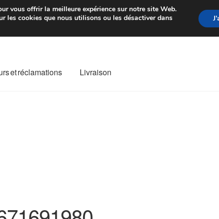
rtir de 7 EUR
Du lundi au vendre
ur vous offrir la meilleure expérience sur notre site Web.
r les cookies que nous utilisons ou les désactiver dans
J
rs et réclamations
Livraison
ivraison
Livraison internationale
Mon compte
Paiements
Panier
re de Réclamation
Termes et conditions
671691980