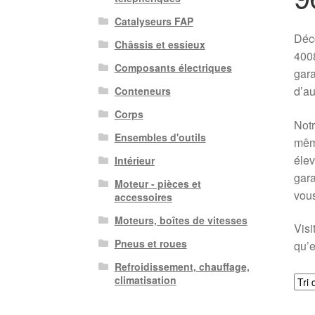
Catalyseurs FAP
Déc
Châssis et essieux
4008
Composants électriques
gara
d’au
Conteneurs
Corps
Notr
Ensembles d'outils
même
élev
Intérieur
gara
Moteur - pièces et
vous
accessoires
Moteurs, boîtes de vitesses
Visi
Pneus et roues
qu’e
Refroidissement, chauffage,
climatisation