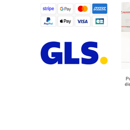
Po
él