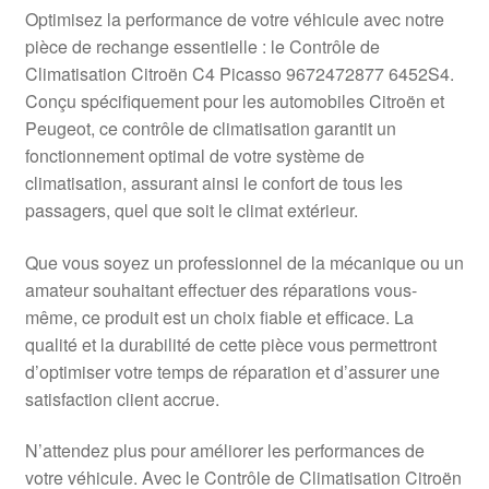
Livraison internationale
Optimisez la performance de votre véhicule avec notre
pièce de rechange essentielle : le Contrôle de
Mon compte
Climatisation Citroën C4 Picasso 9672472877 6452S4.
Conçu spécifiquement pour les automobiles Citroën et
Peugeot, ce contrôle de climatisation garantit un
Paiements
fonctionnement optimal de votre système de
climatisation, assurant ainsi le confort de tous les
Panier
passagers, quel que soit le climat extérieur.
Plainte
Que vous soyez un professionnel de la mécanique ou un
amateur souhaitant effectuer des réparations vous-
Politique de confidentialité
même, ce produit est un choix fiable et efficace. La
qualité et la durabilité de cette pièce vous permettront
Procédure de Réclamation
d’optimiser votre temps de réparation et d’assurer une
satisfaction client accrue.
Termes et conditions
N’attendez plus pour améliorer les performances de
votre véhicule. Avec le Contrôle de Climatisation Citroën