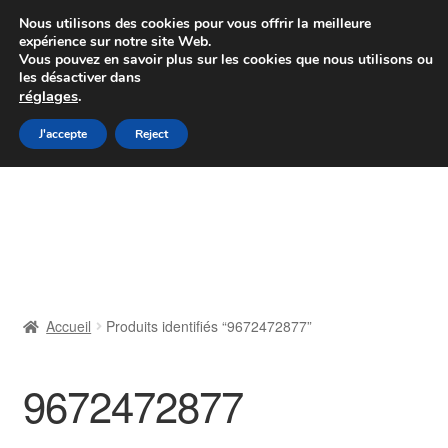
Colissimo livraison à partir de 7 EUR
Nous utilisons des cookies pour vous offrir la meilleure
expérience sur notre site Web.
Du lundi au vendredi de 9 h à 16 h
Vous pouvez en savoir plus sur les cookies que nous utilisons ou
les désactiver dans
07 55 53 95 66
réglages
.
Aller
Aller
J'accepte
Reject
Menu
à
au
la
contenu
Accueil
navigation
À propos de nous
Caisse
Accueil
Produits identifiés “9672472877”
Contact
9672472877
Livraison