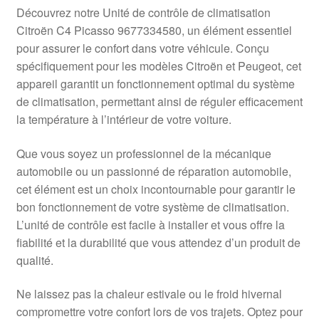
Livraison internationale
Découvrez notre Unité de contrôle de climatisation
Citroën C4 Picasso 9677334580, un élément essentiel
Mon compte
pour assurer le confort dans votre véhicule. Conçu
spécifiquement pour les modèles Citroën et Peugeot, cet
appareil garantit un fonctionnement optimal du système
Paiements
de climatisation, permettant ainsi de réguler efficacement
la température à l’intérieur de votre voiture.
Panier
Que vous soyez un professionnel de la mécanique
Plainte
automobile ou un passionné de réparation automobile,
cet élément est un choix incontournable pour garantir le
Politique de confidentialité
bon fonctionnement de votre système de climatisation.
L’unité de contrôle est facile à installer et vous offre la
Procédure de Réclamation
fiabilité et la durabilité que vous attendez d’un produit de
qualité.
Termes et conditions
Ne laissez pas la chaleur estivale ou le froid hivernal
compromettre votre confort lors de vos trajets. Optez pour