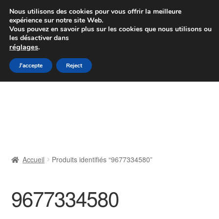
Colissimo livraison à partir de 7 EUR
Nous utilisons des cookies pour vous offrir la meilleure
expérience sur notre site Web.
Du lundi au vendredi de 9 h à 16 h
Vous pouvez en savoir plus sur les cookies que nous utilisons ou
les désactiver dans
07 55 53 95 66
réglages
.
Aller
Aller
J'accepte
Reject
Menu
à
au
la
contenu
Accueil
navigation
À propos de nous
Caisse
Accueil
Produits identifiés “9677334580”
Contact
9677334580
Livraison