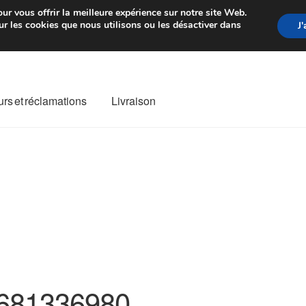
rtir de 7 EUR
Du lundi au vendre
ur vous offrir la meilleure expérience sur notre site Web.
r les cookies que nous utilisons ou les désactiver dans
J
rs et réclamations
Livraison
ivraison
Livraison internationale
Mon compte
Paiements
Panier
re de Réclamation
Termes et conditions
681336980