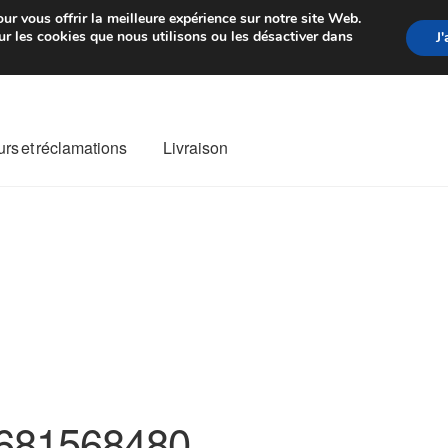
rtir de 7 EUR
Du lundi au vendre
ur vous offrir la meilleure expérience sur notre site Web.
r les cookies que nous utilisons ou les désactiver dans
J
rs et réclamations
Livraison
ivraison
Livraison internationale
Mon compte
Paiements
Panier
re de Réclamation
Termes et conditions
681568480