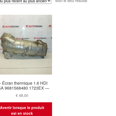
Voici le seul résultat
 Écran thermique 1.6 HDI
A 9681568480 1723EX —
€
48,00
Avertir lorsque le produit
est en stock