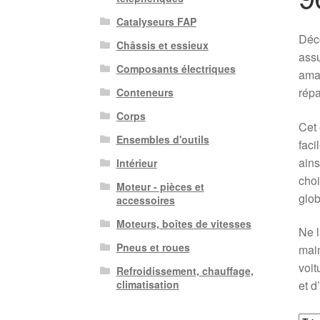
Catalyseurs FAP
Déc
Châssis et essieux
assu
Composants électriques
amat
répa
Conteneurs
Corps
Cet 
Ensembles d'outils
faci
ains
Intérieur
choi
Moteur - pièces et
glob
accessoires
Moteurs, boîtes de vitesses
Ne 
Pneus et roues
main
voit
Refroidissement, chauffage,
et d
climatisation