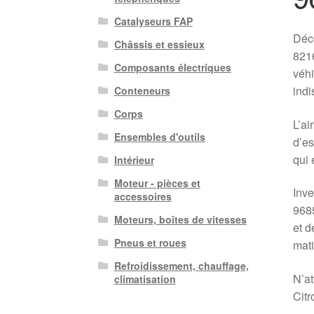
Catalyseurs FAP
Déco
Châssis et essieux
8216
Composants électriques
véhi
indi
Conteneurs
Corps
L’ai
Ensembles d'outils
d’es
qui 
Intérieur
Moteur - pièces et
Inve
accessoires
9685
Moteurs, boîtes de vitesses
et d
Pneus et roues
mati
Refroidissement, chauffage,
N’at
climatisation
Citr