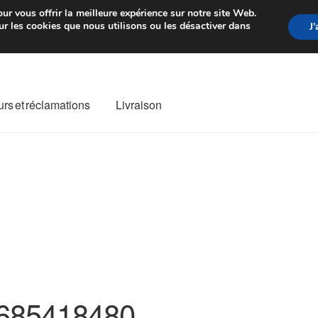
rtir de 7 EUR
Du lundi au vendre
ur vous offrir la meilleure expérience sur notre site Web.
r les cookies que nous utilisons ou les désactiver dans
J
rs et réclamations
Livraison
ivraison
Livraison internationale
Mon compte
Paiements
Panier
re de Réclamation
Termes et conditions
685418480