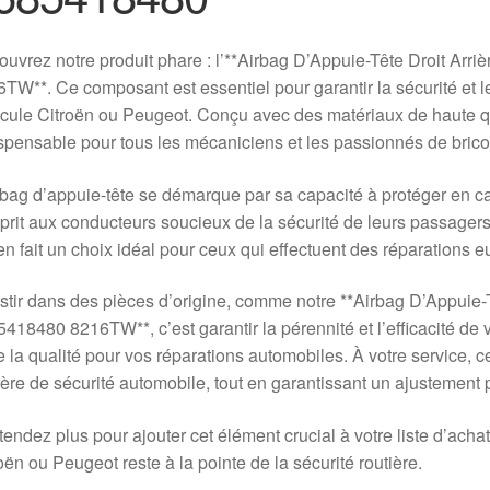
uvrez notre produit phare : l’**Airbag D’Appuie-Tête Droit Ar
TW**. Ce composant est essentiel pour garantir la sécurité et le
cule Citroën ou Peugeot. Conçu avec des matériaux de haute qu
spensable pour tous les mécaniciens et les passionnés de bric
rbag d’appuie-tête se démarque par sa capacité à protéger en cas 
prit aux conducteurs soucieux de la sécurité de leurs passagers. 
en fait un choix idéal pour ceux qui effectuent des réparations
stir dans des pièces d’origine, comme notre **Airbag D’Appuie-
418480 8216TW**, c’est garantir la pérennité et l’efficacité de v
e la qualité pour vos réparations automobiles. À votre service, 
ère de sécurité automobile, tout en garantissant un ajustement p
tendez plus pour ajouter cet élément crucial à votre liste d’ach
oën ou Peugeot reste à la pointe de la sécurité routière.