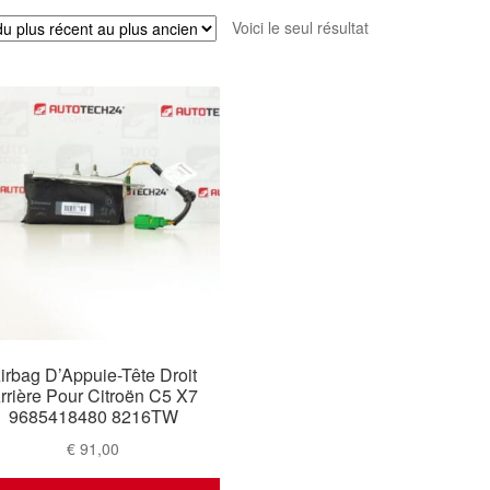
Voici le seul résultat
irbag D’Appuie-Tête Droit
rrière Pour Citroën C5 X7
9685418480 8216TW
€
91,00