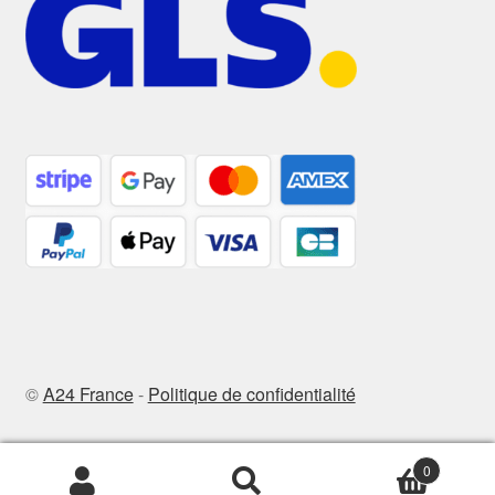
©
A24 France
-
Politique de confidentialité
0
Recherche
Recherche