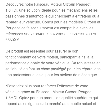
Livraison internationale
Découvrez notre Faisceau Moteur Citroën Peugeot
1.6HDI, une solution idéale pour les mécaniciens et les
Mon compte
passionnés d’automobile qui cherchent à entretenir ou à
réparer leur véhicule. Conçu pour les modèles Citroën et
Peugeot, ce faisceau moteur est compatible avec les
Paiements
références 9687138480, 9687238280, 9687150780 et
6569XY.
Panier
Ce produit est essentiel pour assurer le bon
Plainte
fonctionnement de votre moteur, participant ainsi à la
performance globale de votre véhicule. Sa robustesse et
Politique de confidentialité
sa fiabilité en font un choix privilégié pour les réparations
non professionnelles et pour les ateliers de mécanique.
Procédure de Réclamation
N’attendez plus pour renforcer l’efficacité de votre
Termes et conditions
véhicule grâce au Faisceau Moteur Citroën Peugeot
1.6HDI. Optez pour un produit de qualité supérieure qui
répond aux exigences du marché automobile actuel et