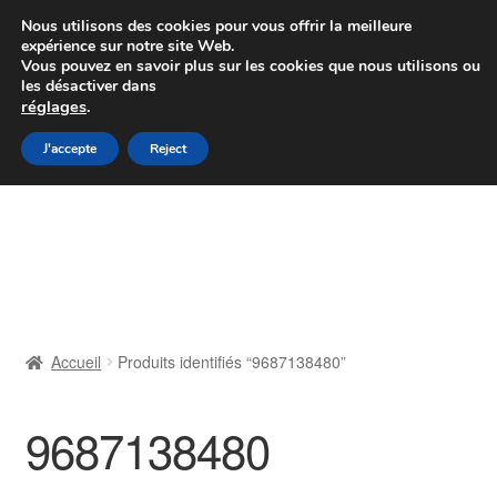
Colissimo livraison à partir de 7 EUR
Nous utilisons des cookies pour vous offrir la meilleure
expérience sur notre site Web.
Du lundi au vendredi de 9 h à 16 h
Vous pouvez en savoir plus sur les cookies que nous utilisons ou
les désactiver dans
07 55 53 95 66
réglages
.
Aller
Aller
J'accepte
Reject
Menu
à
au
la
contenu
Accueil
navigation
À propos de nous
Caisse
Accueil
Produits identifiés “9687138480”
Contact
9687138480
Livraison