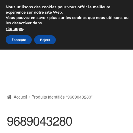
Colissimo livraison à partir de 7 EUR
Nous utilisons des cookies pour vous offrir la meilleure
expérience sur notre site Web.
Du lundi au vendredi de 9 h à 16 h
Vous pouvez en savoir plus sur les cookies que nous utilisons ou
les désactiver dans
07 55 53 95 66
réglages
.
Aller
Aller
J'accepte
Reject
Menu
à
au
la
contenu
Accueil
navigation
À propos de nous
Caisse
Accueil
Produits identifiés “9689043280”
Contact
9689043280
Livraison