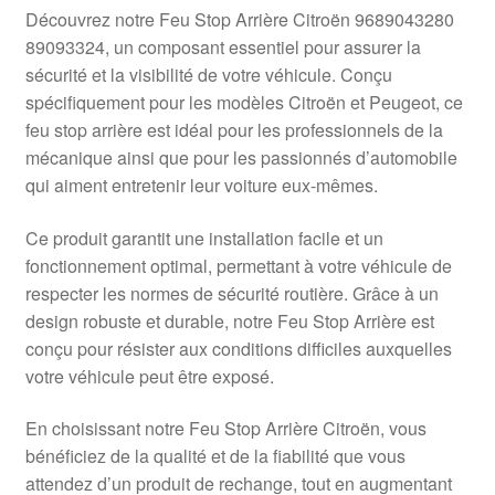
Livraison internationale
Découvrez notre Feu Stop Arrière Citroën 9689043280
89093324, un composant essentiel pour assurer la
Mon compte
sécurité et la visibilité de votre véhicule. Conçu
spécifiquement pour les modèles Citroën et Peugeot, ce
feu stop arrière est idéal pour les professionnels de la
Paiements
mécanique ainsi que pour les passionnés d’automobile
qui aiment entretenir leur voiture eux-mêmes.
Panier
Ce produit garantit une installation facile et un
Plainte
fonctionnement optimal, permettant à votre véhicule de
respecter les normes de sécurité routière. Grâce à un
Politique de confidentialité
design robuste et durable, notre Feu Stop Arrière est
conçu pour résister aux conditions difficiles auxquelles
Procédure de Réclamation
votre véhicule peut être exposé.
Termes et conditions
En choisissant notre Feu Stop Arrière Citroën, vous
bénéficiez de la qualité et de la fiabilité que vous
attendez d’un produit de rechange, tout en augmentant