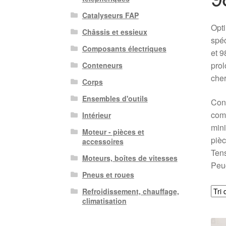
Catalyseurs FAP
Opti
Châssis et essieux
spéc
Composants électriques
et 9
prol
Conteneurs
cher
Corps
Ensembles d'outils
Conç
comp
Intérieur
mini
Moteur - pièces et
pièc
accessoires
Tens
Moteurs, boîtes de vitesses
Peug
Pneus et roues
Refroidissement, chauffage,
climatisation