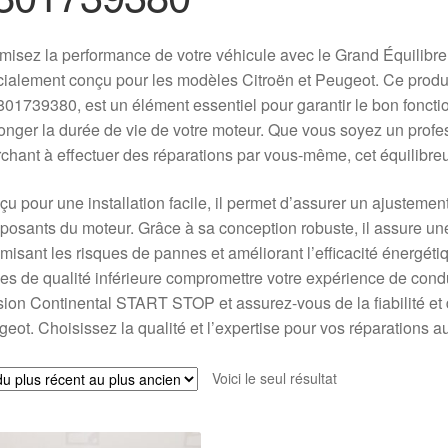
misez la performance de votre véhicule avec le Grand Équilib
ialement conçu pour les modèles Citroën et Peugeot. Ce produ
801739380, est un élément essentiel pour garantir le bon foncti
onger la durée de vie de votre moteur. Que vous soyez un prof
chant à effectuer des réparations par vous-même, cet équilibre
u pour une installation facile, il permet d’assurer un ajustement 
osants du moteur. Grâce à sa conception robuste, il assure une
misant les risques de pannes et améliorant l’efficacité énergéti
es de qualité inférieure compromettre votre expérience de cond
ion Continental START STOP et assurez-vous de la fiabilité et d
eot. Choisissez la qualité et l’expertise pour vos réparations a
Voici le seul résultat