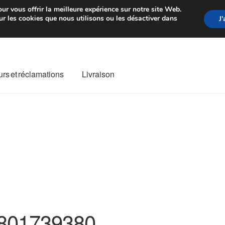
rtir de 7 EUR
Du lundi au vendre
ur vous offrir la meilleure expérience sur notre site Web.
r les cookies que nous utilisons ou les désactiver dans
J
rs et réclamations
Livraison
ivraison
Livraison internationale
Mon compte
Paiements
Panier
re de Réclamation
Termes et conditions
801739380