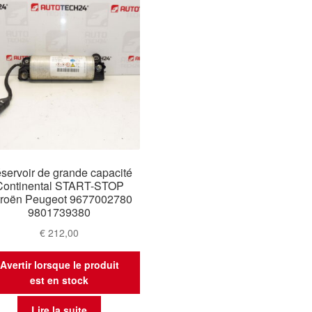
servoir de grande capacité
Continental START-STOP
troën Peugeot 9677002780
9801739380
€
212,00
Avertir lorsque le produit
est en stock
Lire la suite